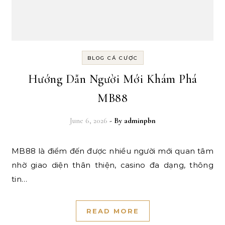
BLOG CÁ CƯỢC
Hướng Dẫn Người Mới Khám Phá
MB88
June 6, 2026
- By
adminpbn
MB88 là điểm đến được nhiều người mới quan tâm
nhờ giao diện thân thiện, casino đa dạng, thông
tin…
READ MORE