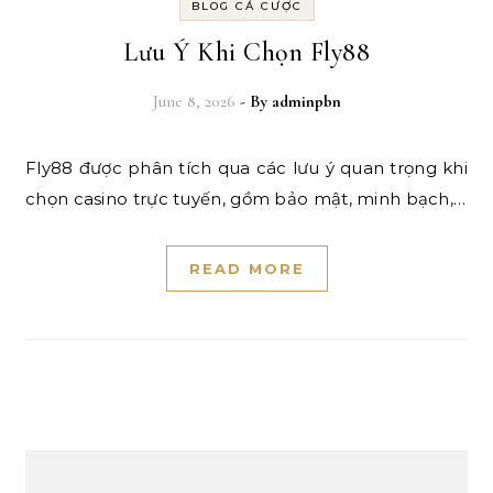
BLOG CÁ CƯỢC
Lưu Ý Khi Chọn Fly88
June 8, 2026
- By
adminpbn
Fly88 được phân tích qua các lưu ý quan trọng khi
chọn casino trực tuyến, gồm bảo mật, minh bạch,…
READ MORE