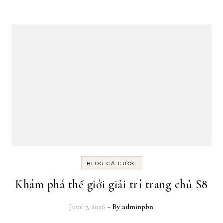
BLOG CÁ CƯỢC
Khám phá thế giới giải trí trang chủ S8
June 7, 2026
- By
adminpbn