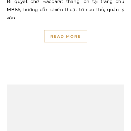
Bí quyết chơi Baccarat thắng lớn tại trang chủ
MB66, hướng dẫn chiến thuật từ cao thủ, quản lý
vốn…
READ MORE