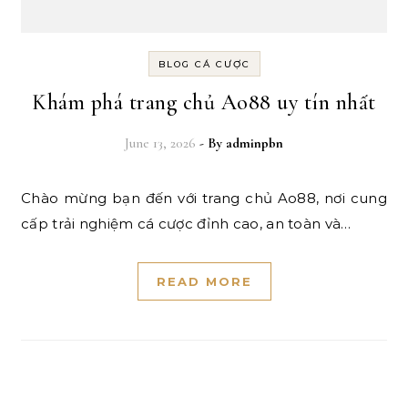
BLOG CÁ CƯỢC
Khám phá trang chủ Ao88 uy tín nhất
June 13, 2026
- By
adminpbn
Chào mừng bạn đến với trang chủ Ao88, nơi cung
cấp trải nghiệm cá cược đỉnh cao, an toàn và…
READ MORE