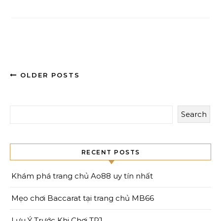
OLDER POSTS
Search
RECENT POSTS
Khám phá trang chủ Ao88 uy tín nhất
Mẹo chơi Baccarat tại trang chủ MB66
Lưu Ý Trước Khi Chơi TPJ