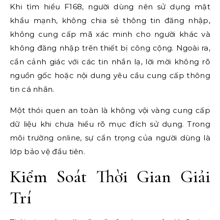
Khi tìm hiểu F168, người dùng nên sử dụng mật
khẩu mạnh, không chia sẻ thông tin đăng nhập,
không cung cấp mã xác minh cho người khác và
không đăng nhập trên thiết bị công cộng. Ngoài ra,
cần cảnh giác với các tin nhắn lạ, lời mời không rõ
nguồn gốc hoặc nội dung yêu cầu cung cấp thông
tin cá nhân.
Một thói quen an toàn là không vội vàng cung cấp
dữ liệu khi chưa hiểu rõ mục đích sử dụng. Trong
môi trường online, sự cẩn trọng của người dùng là
lớp bảo vệ đầu tiên.
Kiểm Soát Thời Gian Giải
Trí