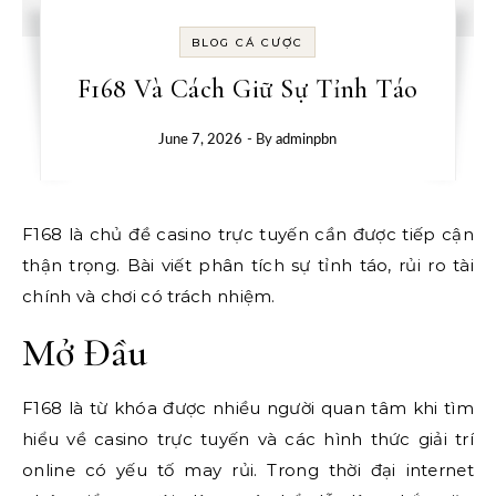
BLOG CÁ CƯỢC
F168 Và Cách Giữ Sự Tỉnh Táo
June 7, 2026
- By
adminpbn
F168 là chủ đề casino trực tuyến cần được tiếp cận
thận trọng. Bài viết phân tích sự tỉnh táo, rủi ro tài
chính và chơi có trách nhiệm.
Mở Đầu
F168 là từ khóa được nhiều người quan tâm khi tìm
hiểu về casino trực tuyến và các hình thức giải trí
online có yếu tố may rủi. Trong thời đại internet