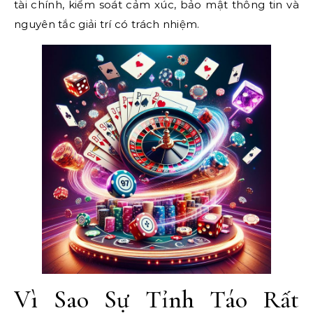
tài chính, kiểm soát cảm xúc, bảo mật thông tin và
nguyên tắc giải trí có trách nhiệm.
Vì Sao Sự Tỉnh Táo Rất