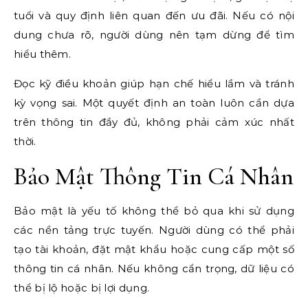
tuổi và quy định liên quan đến ưu đãi. Nếu có nội
dung chưa rõ, người dùng nên tạm dừng để tìm
hiểu thêm.
Đọc kỹ điều khoản giúp hạn chế hiểu lầm và tránh
kỳ vọng sai. Một quyết định an toàn luôn cần dựa
trên thông tin đầy đủ, không phải cảm xúc nhất
thời.
Bảo Mật Thông Tin Cá Nhân
Bảo mật là yếu tố không thể bỏ qua khi sử dụng
các nền tảng trực tuyến. Người dùng có thể phải
tạo tài khoản, đặt mật khẩu hoặc cung cấp một số
thông tin cá nhân. Nếu không cẩn trọng, dữ liệu có
thể bị lộ hoặc bị lợi dụng.