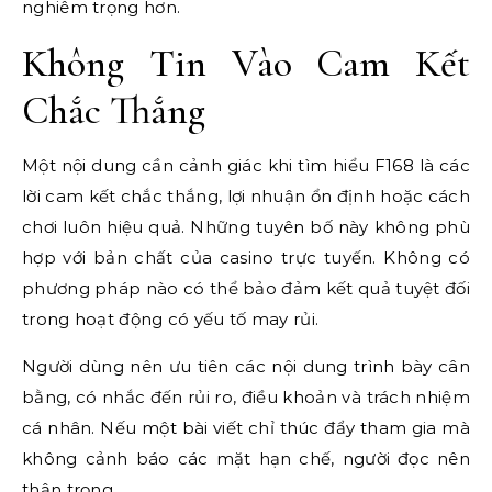
nghiêm trọng hơn.
Không Tin Vào Cam Kết
Chắc Thắng
Một nội dung cần cảnh giác khi tìm hiểu F168 là các
lời cam kết chắc thắng, lợi nhuận ổn định hoặc cách
chơi luôn hiệu quả. Những tuyên bố này không phù
hợp với bản chất của casino trực tuyến. Không có
phương pháp nào có thể bảo đảm kết quả tuyệt đối
trong hoạt động có yếu tố may rủi.
Người dùng nên ưu tiên các nội dung trình bày cân
bằng, có nhắc đến rủi ro, điều khoản và trách nhiệm
cá nhân. Nếu một bài viết chỉ thúc đẩy tham gia mà
không cảnh báo các mặt hạn chế, người đọc nên
thận trọng.