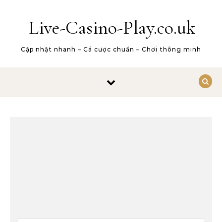
Skip to content
Live-Casino-Play.co.uk
Cập nhật nhanh – Cá cược chuẩn – Chơi thông minh