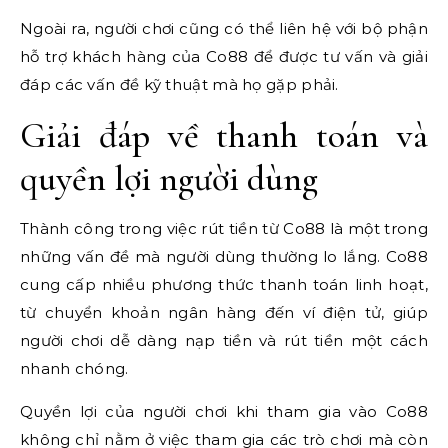
Ngoài ra, người chơi cũng có thể liên hệ với bộ phận
hỗ trợ khách hàng của Co88 để được tư vấn và giải
đáp các vấn đề kỹ thuật mà họ gặp phải.
Giải đáp về thanh toán và
quyền lợi người dùng
Thành công trong việc rút tiền từ Co88 là một trong
những vấn đề mà người dùng thường lo lắng. Co88
cung cấp nhiều phương thức thanh toán linh hoạt,
từ chuyển khoản ngân hàng đến ví điện tử, giúp
người chơi dễ dàng nạp tiền và rút tiền một cách
nhanh chóng.
Quyền lợi của người chơi khi tham gia vào Co88
không chỉ nằm ở việc tham gia các trò chơi mà còn