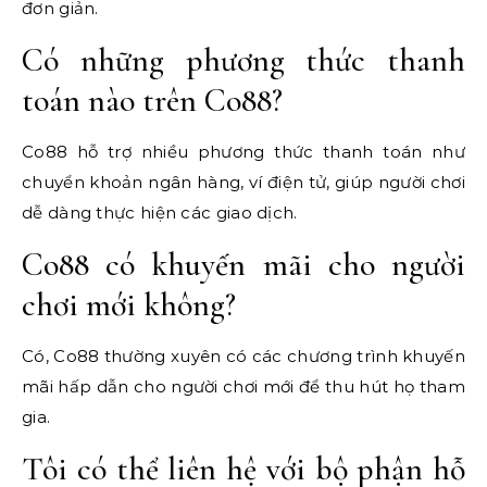
đơn giản.
Có những phương thức thanh
toán nào trên Co88?
Co88 hỗ trợ nhiều phương thức thanh toán như
chuyển khoản ngân hàng, ví điện tử, giúp người chơi
dễ dàng thực hiện các giao dịch.
Co88 có khuyến mãi cho người
chơi mới không?
Có, Co88 thường xuyên có các chương trình khuyến
mãi hấp dẫn cho người chơi mới để thu hút họ tham
gia.
Tôi có thể liên hệ với bộ phận hỗ