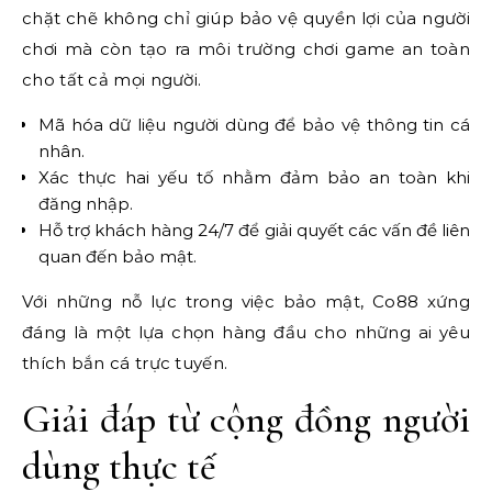
chặt chẽ không chỉ giúp bảo vệ quyền lợi của người
chơi mà còn tạo ra môi trường chơi game an toàn
cho tất cả mọi người.
Mã hóa dữ liệu người dùng để bảo vệ thông tin cá
nhân.
Xác thực hai yếu tố nhằm đảm bảo an toàn khi
đăng nhập.
Hỗ trợ khách hàng 24/7 để giải quyết các vấn đề liên
quan đến bảo mật.
Với những nỗ lực trong việc bảo mật, Co88 xứng
đáng là một lựa chọn hàng đầu cho những ai yêu
thích bắn cá trực tuyến.
Giải đáp từ cộng đồng người
dùng thực tế