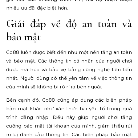
nhiều ưu đãi đặc biệt hơn.
Giải đáp về độ an toàn và
bảo mật
Co88 luôn được biết đến như một nền tảng an toàn
và bảo mật. Các thông tin cá nhân của người chơi
được mã hóa và bảo vệ bằng công nghệ tiên tiến
nhất. Người dùng có thể yên tâm về việc thông tin
của mình sẽ không bị rò rỉ ra bên ngoài.
Bên cạnh đó,
Co88
cũng áp dụng các biện pháp
bảo mật khác như xác thực hai yếu tố trong quá
trình đăng nhập. Điều này giúp người chơi tăng
cường bảo mật tài khoản của mình, giảm thiểu rủi
ro bị đánh cắp thông tin. Các biện pháp bảo mật