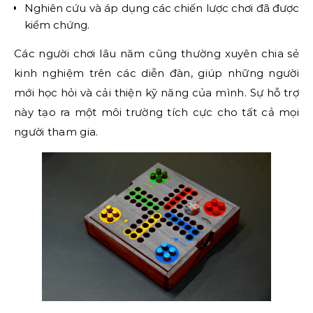
Nghiên cứu và áp dụng các chiến lược chơi đã được
kiểm chứng.
Các người chơi lâu năm cũng thường xuyên chia sẻ
kinh nghiệm trên các diễn đàn, giúp những người
mới học hỏi và cải thiện kỹ năng của mình. Sự hỗ trợ
này tạo ra một môi trường tích cực cho tất cả mọi
người tham gia.