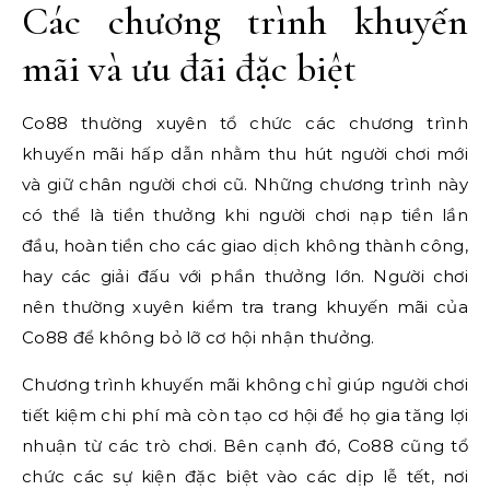
Các chương trình khuyến
mãi và ưu đãi đặc biệt
Co88 thường xuyên tổ chức các chương trình
khuyến mãi hấp dẫn nhằm thu hút người chơi mới
và giữ chân người chơi cũ. Những chương trình này
có thể là tiền thưởng khi người chơi nạp tiền lần
đầu, hoàn tiền cho các giao dịch không thành công,
hay các giải đấu với phần thưởng lớn. Người chơi
nên thường xuyên kiểm tra trang khuyến mãi của
Co88 để không bỏ lỡ cơ hội nhận thưởng.
Chương trình khuyến mãi không chỉ giúp người chơi
tiết kiệm chi phí mà còn tạo cơ hội để họ gia tăng lợi
nhuận từ các trò chơi. Bên cạnh đó, Co88 cũng tổ
chức các sự kiện đặc biệt vào các dịp lễ tết, nơi