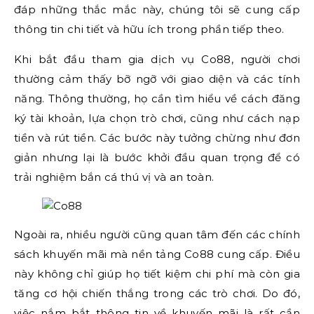
đáp những thắc mắc này, chúng tôi sẽ cung cấp
thông tin chi tiết và hữu ích trong phần tiếp theo.
Khi bắt đầu tham gia dịch vụ Co88, người chơi
thường cảm thấy bỡ ngỡ với giao diện và các tính
năng. Thông thường, họ cần tìm hiểu về cách đăng
ký tài khoản, lựa chọn trò chơi, cũng như cách nạp
tiền và rút tiền. Các bước này tưởng chừng như đơn
giản nhưng lại là bước khởi đầu quan trọng để có
trải nghiệm bắn cá thú vị và an toàn.
Ngoài ra, nhiều người cũng quan tâm đến các chính
sách khuyến mãi mà nền tảng Co88 cung cấp. Điều
này không chỉ giúp họ tiết kiệm chi phí mà còn gia
tăng cơ hội chiến thắng trong các trò chơi. Do đó,
việc nắm bắt thông tin về khuyến mãi là rất cần