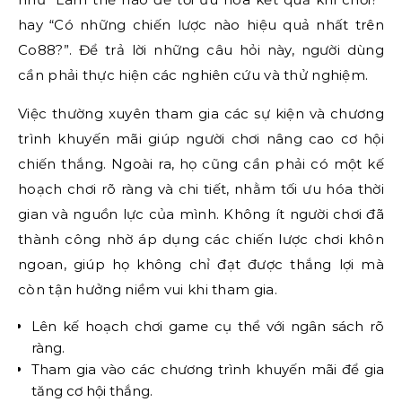
hay “Có những chiến lược nào hiệu quả nhất trên
Co88?”. Để trả lời những câu hỏi này, người dùng
cần phải thực hiện các nghiên cứu và thử nghiệm.
Việc thường xuyên tham gia các sự kiện và chương
trình khuyến mãi giúp người chơi nâng cao cơ hội
chiến thắng. Ngoài ra, họ cũng cần phải có một kế
hoạch chơi rõ ràng và chi tiết, nhằm tối ưu hóa thời
gian và nguồn lực của mình. Không ít người chơi đã
thành công nhờ áp dụng các chiến lược chơi khôn
ngoan, giúp họ không chỉ đạt được thắng lợi mà
còn tận hưởng niềm vui khi tham gia.
Lên kế hoạch chơi game cụ thể với ngân sách rõ
ràng.
Tham gia vào các chương trình khuyến mãi để gia
tăng cơ hội thắng.