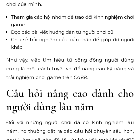
chơi của mình.
Tham gia các hội nhóm để trao đổi kinh nghiệm chơi
game.
Đọc các bài viết hướng dẫn từ người chơi cũ.
Chia sẻ trải nghiệm của bản thân để giúp đỡ người
khác.
Như vậy, việc tìm hiểu từ cộng đồng người dùng
cũng là một cách tuyệt vời để nâng cao kỹ năng và
trải nghiệm chơi game trên Co88.
Câu hỏi nâng cao dành cho
người dùng lâu năm
Đối với những người chơi đã có kinh nghiệm lâu
năm, họ thường đặt ra các câu hỏi chuyên sâu hơn,
như “Làm thế nào để tối ưu hóa kết quả khi chơi?”