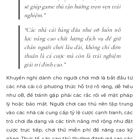
sẽ giúp game thủ tận hưởng trọn vẹn trải
nghiệm.”
“Các nhà cái hàng đầu như o8 luôn nỗ
lực nâng cao chất lượng dịch vụ để giữ
chân người chơi lâu dài, không chỉ đơn
thuần là cá cược mà còn là trải nghiệm
giải trí đỉnh cao.”
Khuyến nghị dành cho người chơi mới là bắt đầu từ
các nhà cái có phương thức hỗ trợ rõ ràng, dễ hiểu
như o8, để tránh gặp phải các rắc rối về mặt pháp
lý hoặc bảo mật. Người chơi cao thủ nên tập trung
vào các nhà cái cung cấp tỷ lệ cược cạnh tranh, các
trò chơi đa dạng và các tính năng mở rộng như đặt
cược trực tiếp, chơi thử miễn phí để nâng cao kỹ
năng. Thực tế, các cao thủ thường đánh giá cao các