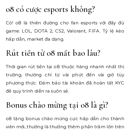
o8 có cược esports không?
Có! o8 là thiên đường cho fan esports với đầy đủ
game: LOL, DOTA 2, CS2, Valorant, FIFA. Tỷ lệ kèo
hấp dẫn, market đa dạng.
Rút tiền từ o8 mất bao lâu?
Thời gian rút tiền tại o8 thuộc hàng nhanh nhất thị
trường, thường chỉ từ vài phút đến vài giờ tùy
phương thức. Đảm bảo tài khoản đã hoàn tất KYC
để quy trình diễn ra suôn sẻ.
Bonus chào mừng tại o8 là gì?
o8 tặng bonus chào mừng cực hấp dẫn cho thành
viên mới, thường là thưởng thêm phần trăm lớn trên