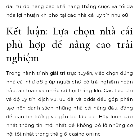
đãi, từ đó nâng cao khả năng thắng cuộc và tối đa
hóa lợi nhuận khi chơi tại các nhà cái uy tín như o8.
Kết luận: Lựa chọn nhà cái
phù hợp để nâng cao trải
nghiệm
Trong hành trình giải trí trực tuyến, việc chọn đúng
nhà cái như o8 giúp người chơi có trải nghiệm hoàn
hảo, an toàn và nhiều cơ hội thắng lớn. Các tiêu chí
về độ uy tín, dịch vụ, ưu đãi và odds đều góp phần
tạo nên danh sách những nhà cái hàng đầu, đáng
để bạn tin tưởng và gắn bó lâu dài. Hãy luôn cập
nhật thông tin mới nhất để không bỏ lỡ những cơ
hội tốt nhất trong thế giới casino online.