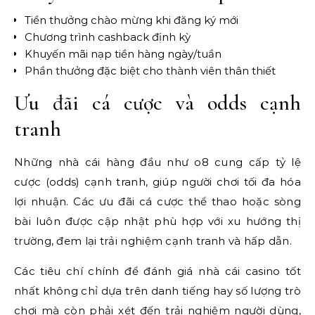
Tiền thưởng chào mừng khi đăng ký mới
Chương trình cashback định kỳ
Khuyến mãi nạp tiền hàng ngày/tuần
Phần thưởng đặc biệt cho thành viên thân thiết
Ưu đãi cá cược và odds cạnh
tranh
Những nhà cái hàng đầu như o8 cung cấp tỷ lệ
cược (odds) cạnh tranh, giúp người chơi tối đa hóa
lợi nhuận. Các ưu đãi cá cược thể thao hoặc sòng
bài luôn được cập nhật phù hợp với xu hướng thị
trường, đem lại trải nghiệm cạnh tranh và hấp dẫn.
Các tiêu chí chính để đánh giá nhà cái casino tốt
nhất không chỉ dựa trên danh tiếng hay số lượng trò
chơi mà còn phải xét đến trải nghiệm người dùng,