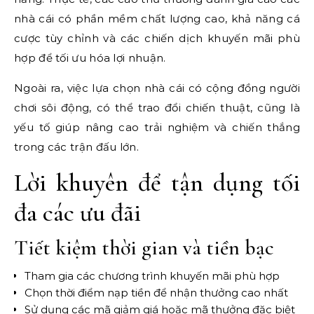
nhà cái có phần mềm chất lượng cao, khả năng cá
cược tùy chỉnh và các chiến dịch khuyến mãi phù
hợp để tối ưu hóa lợi nhuận.
Ngoài ra, việc lựa chọn nhà cái có cộng đồng người
chơi sôi động, có thể trao đổi chiến thuật, cũng là
yếu tố giúp nâng cao trải nghiệm và chiến thắng
trong các trận đấu lớn.
Lời khuyên để tận dụng tối
đa các ưu đãi
Tiết kiệm thời gian và tiền bạc
Tham gia các chương trình khuyến mãi phù hợp
Chọn thời điểm nạp tiền để nhận thưởng cao nhất
Sử dụng các mã giảm giá hoặc mã thưởng đặc biệt