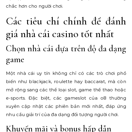
chắc hơn cho người chơi.
Các tiêu chí chính để đánh
giá nhà cái casino tốt nhất
Chọn nhà cái dựa trên độ đa dạng
game
Một nhà cái uy tín không chỉ có các trò chơi phổ
biến như blackjack, roulette hay baccarat, mà còn
mở rộng sang các thể loại slot, game thể thao hoặc
e-sports. Đặc biệt, các gameslot của o8 thường
xuyên cập nhật các phiên bản mới nhất, đáp ứng
nhu cầu giải trí của đa dạng đối tượng người chơi.
Khuyến mãi và bonus hấp dẫn