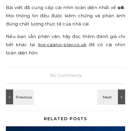
Bài viết đã cung cấp cái nhìn toàn diện nhất về
o8
.
Mọi thông tin đều được kiểm chứng và phản ánh
đúng chất lượng thực tế của nhà cái.
Nếu bạn vẫn phân vân, hãy đọc thêm đánh giá chi
tiết khác tại
live-casino-play.co.uk
để có cái nhìn
toàn diện hơn.
No Comments
RELATED POSTS