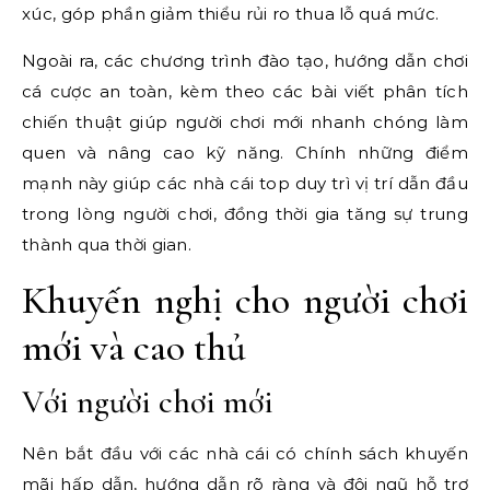
xúc, góp phần giảm thiểu rủi ro thua lỗ quá mức.
Ngoài ra, các chương trình đào tạo, hướng dẫn chơi
cá cược an toàn, kèm theo các bài viết phân tích
chiến thuật giúp người chơi mới nhanh chóng làm
quen và nâng cao kỹ năng. Chính những điểm
mạnh này giúp các nhà cái top duy trì vị trí dẫn đầu
trong lòng người chơi, đồng thời gia tăng sự trung
thành qua thời gian.
Khuyến nghị cho người chơi
mới và cao thủ
Với người chơi mới
Nên bắt đầu với các nhà cái có chính sách khuyến
mãi hấp dẫn, hướng dẫn rõ ràng và đội ngũ hỗ trợ