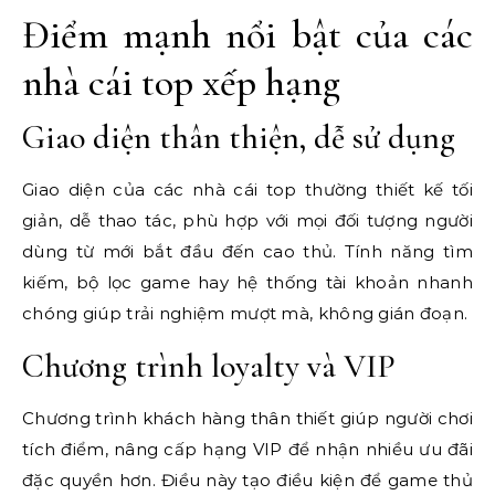
Điểm mạnh nổi bật của các
nhà cái top xếp hạng
Giao diện thân thiện, dễ sử dụng
Giao diện của các nhà cái top thường thiết kế tối
giản, dễ thao tác, phù hợp với mọi đối tượng người
dùng từ mới bắt đầu đến cao thủ. Tính năng tìm
kiếm, bộ lọc game hay hệ thống tài khoản nhanh
chóng giúp trải nghiệm mượt mà, không gián đoạn.
Chương trình loyalty và VIP
Chương trình khách hàng thân thiết giúp người chơi
tích điểm, nâng cấp hạng VIP để nhận nhiều ưu đãi
đặc quyền hơn. Điều này tạo điều kiện để game thủ