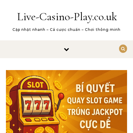
Skip to content
Live-Casino-Play.co.uk
Cập nhật nhanh – Cá cược chuẩn – Chơi thông minh