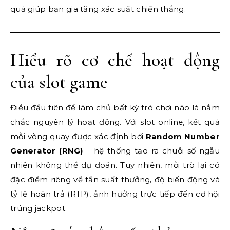
quả giúp bạn gia tăng xác suất chiến thắng.
Hiểu rõ cơ chế hoạt động
của slot game
Điều đầu tiên để làm chủ bất kỳ trò chơi nào là nắm
chắc nguyên lý hoạt động. Với slot online, kết quả
mỗi vòng quay được xác định bởi
Random Number
Generator (RNG)
– hệ thống tạo ra chuỗi số ngẫu
nhiên không thể dự đoán. Tuy nhiên, mỗi trò lại có
đặc điểm riêng về tần suất thưởng, độ biến động và
tỷ lệ hoàn trả (RTP), ảnh hưởng trực tiếp đến cơ hội
trúng jackpot.