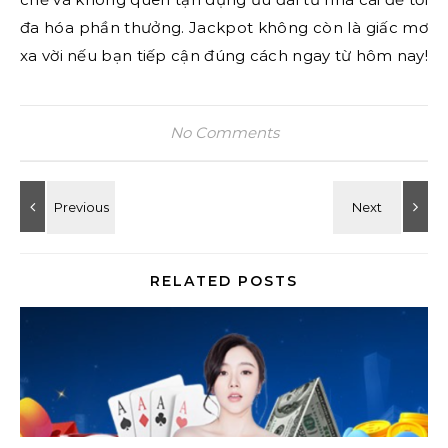
đa hóa phần thưởng. Jackpot không còn là giấc mơ
xa vời nếu bạn tiếp cận đúng cách ngay từ hôm nay!
No Comments
RELATED POSTS