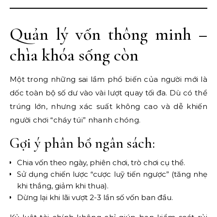
Quản lý vốn thông minh –
chìa khóa sống còn
Một trong những sai lầm phổ biến của người mới là
dốc toàn bộ số dư vào vài lượt quay tối đa. Dù có thể
trúng lớn, nhưng xác suất không cao và dễ khiến
người chơi “cháy túi” nhanh chóng.
Gợi ý phân bổ ngân sách:
Chia vốn theo ngày, phiên chơi, trò chơi cụ thể.
Sử dụng chiến lược “cược luỹ tiến ngược” (tăng nhẹ
khi thắng, giảm khi thua).
Dừng lại khi lãi vượt 2-3 lần số vốn ban đầu.