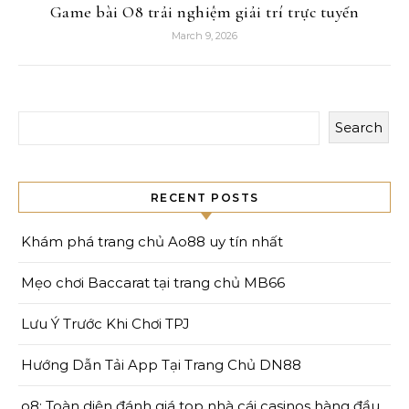
Game bài O8 trải nghiệm giải trí trực tuyến
March 9, 2026
Search
RECENT POSTS
Khám phá trang chủ Ao88 uy tín nhất
Mẹo chơi Baccarat tại trang chủ MB66
Lưu Ý Trước Khi Chơi TPJ
Hướng Dẫn Tải App Tại Trang Chủ DN88
o8: Toàn diện đánh giá top nhà cái casinos hàng đầu