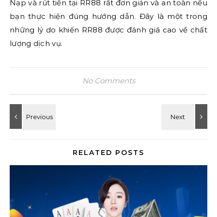
Nạp và rút tiền tại RR88 rất đơn giản và an toàn nếu
bạn thực hiện đúng hướng dẫn. Đây là một trong
những lý do khiến RR88 được đánh giá cao về chất
lượng dịch vụ.
No Comments
RELATED POSTS