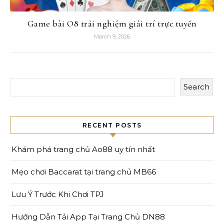
Game bài O8 trải nghiệm giải trí trực tuyến
March 9, 2026
Search
RECENT POSTS
Khám phá trang chủ Ao88 uy tín nhất
Mẹo chơi Baccarat tại trang chủ MB66
Lưu Ý Trước Khi Chơi TPJ
Hướng Dẫn Tải App Tại Trang Chủ DN88