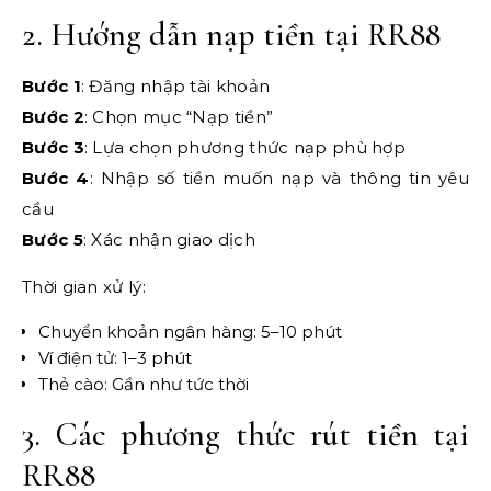
2. Hướng dẫn nạp tiền tại RR88
Bước 1
: Đăng nhập tài khoản
Bước 2
: Chọn mục “Nạp tiền”
Bước 3
: Lựa chọn phương thức nạp phù hợp
Bước 4
: Nhập số tiền muốn nạp và thông tin yêu
cầu
Bước 5
: Xác nhận giao dịch
Thời gian xử lý:
Chuyển khoản ngân hàng: 5–10 phút
Ví điện tử: 1–3 phút
Thẻ cào: Gần như tức thời
3. Các phương thức rút tiền tại
RR88