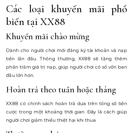
Các loại khuyến mãi phổ
biến tại XX88
Khuyến mãi chào mừng
Dành cho người chơi mới đăng ký tài khoản và nạp
tiền lần đầu. Thông thường, XX88 sẽ tặng thêm
phần trăm giá trị nạp, giúp người chơi có số vốn ban
đầu lớn hơn.
Hoàn trả theo tuần hoặc tháng
XX88 có chính sách hoàn trả dựa trên tổng số tiền
cược trong một khoảng thời gian. Đây là cách giúp
người chơi giảm thiểu thiệt hại khi thua.