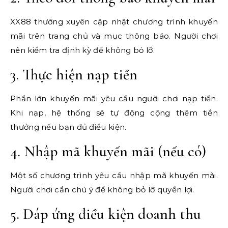
XX88 thường xuyên cập nhật chương trình khuyến
mãi trên trang chủ và mục thông báo. Người chơi
nên kiểm tra định kỳ để không bỏ lỡ.
3. Thực hiện nạp tiền
Phần lớn khuyến mãi yêu cầu người chơi nạp tiền.
Khi nạp, hệ thống sẽ tự động cộng thêm tiền
thưởng nếu bạn đủ điều kiện.
4. Nhập mã khuyến mãi (nếu có)
Một số chương trình yêu cầu nhập mã khuyến mãi.
Người chơi cần chú ý để không bỏ lỡ quyền lợi.
5. Đáp ứng điều kiện doanh thu