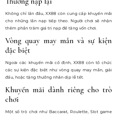
Thưởng nạp lại
Không chỉ lần đầu, XX88 còn cung cấp khuyến mãi
cho những lần nạp tiếp theo. Người chơi sẽ nhận
thêm phần trăm giá trị nạp để tăng vốn chơi.
Vòng quay may mắn và sự kiện
đặc biệt
Ngoài các khuyến mãi cố định, XX88 còn tổ chức
các sự kiện đặc biệt như vòng quay may mắn, giải
đấu, hoặc tặng thưởng nhân dịp lễ tết.
Khuyến mãi dành riêng cho trò
chơi
Một số trò chơi như Baccarat, Roulette, Slot game