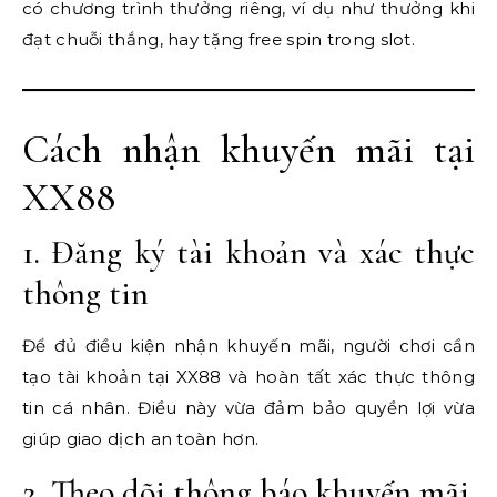
có chương trình thưởng riêng, ví dụ như thưởng khi
đạt chuỗi thắng, hay tặng free spin trong slot.
Cách nhận khuyến mãi tại
XX88
1. Đăng ký tài khoản và xác thực
thông tin
Để đủ điều kiện nhận khuyến mãi, người chơi cần
tạo tài khoản tại XX88 và hoàn tất xác thực thông
tin cá nhân. Điều này vừa đảm bảo quyền lợi vừa
giúp giao dịch an toàn hơn.
2. Theo dõi thông báo khuyến mãi