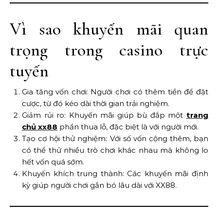
Vì sao khuyến mãi quan
trọng trong casino trực
tuyến
Gia tăng vốn chơi: Người chơi có thêm tiền để đặt
cược, từ đó kéo dài thời gian trải nghiệm.
Giảm rủi ro: Khuyến mãi giúp bù đắp một
trang
chủ xx88
phần thua lỗ, đặc biệt là với người mới.
Tạo cơ hội thử nghiệm: Với số vốn cộng thêm, bạn
có thể thử nhiều trò chơi khác nhau mà không lo
hết vốn quá sớm.
Khuyến khích trung thành: Các khuyến mãi định
kỳ giúp người chơi gắn bó lâu dài với XX88.