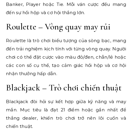
Banker, Player hoặc Tie. Mỗi ván cược đều mang
đến sự hồi hộp và cơ hội thắng lớn.
Roulette – Vòng quay may rủi
Roulette là trò chơi biểu tượng của sòng bạc, mang
đến trải nghiệm kịch tính với từng vòng quay. Người
chơi có thể đặt cược vào màu đỏ/đen, chẵn/lẻ hoặc
các con số cụ thể, tạo cảm giác hồi hộp và cơ hội
nhận thưởng hấp dẫn.
Blackjack – Trò chơi chiến thuật
Blackjack đòi hỏi sự kết hợp giữa kỹ năng và may
mắn. Mục tiêu là đạt 21 điểm hoặc gần nhất để
thắng dealer, khiến trò chơi trở nên lôi cuốn và
chiến thuật.