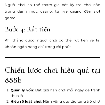
Người chơi có thể tham gia bất kỳ trò chơi nào
trong danh mục casino, từ live casino đến slot
game.
Bước 4: Rút tiền
Khi thắng cược, người chơi có thể rút tiền về tài
khoản ngân hàng chỉ trong vài phút.
Chiến lược chơi hiệu quả tại
888b
Quản lý vốn
: Đặt giới hạn chơi mỗi ngày để tránh
thua lỗ.
Hiểu rõ luật chơi
: Nắm vững quy tắc từng trò chơi