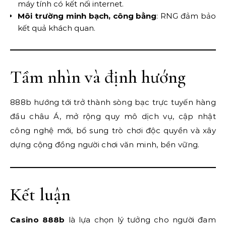
máy tính có kết nối internet.
Môi trường minh bạch, công bằng
: RNG đảm bảo
kết quả khách quan.
Tầm nhìn và định hướng
888b hướng tới trở thành sòng bạc trực tuyến hàng
đầu châu Á, mở rộng quy mô dịch vụ, cập nhật
công nghệ mới, bổ sung trò chơi độc quyền và xây
dựng cộng đồng người chơi văn minh, bền vững.
Kết luận
Casino 888b
là lựa chọn lý tưởng cho người đam