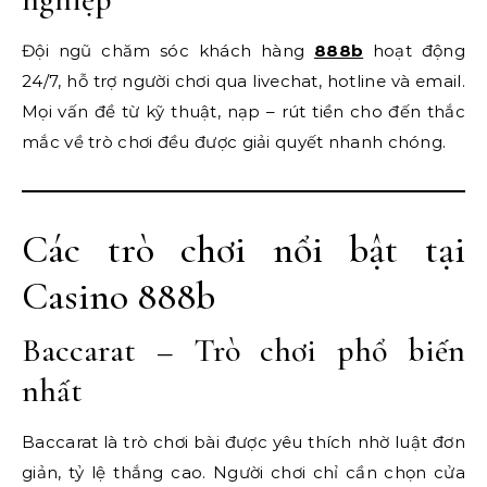
Đội ngũ chăm sóc khách hàng
888b
hoạt động
24/7, hỗ trợ người chơi qua livechat, hotline và email.
Mọi vấn đề từ kỹ thuật, nạp – rút tiền cho đến thắc
mắc về trò chơi đều được giải quyết nhanh chóng.
Các trò chơi nổi bật tại
Casino 888b
Baccarat – Trò chơi phổ biến
nhất
Baccarat là trò chơi bài được yêu thích nhờ luật đơn
giản, tỷ lệ thắng cao. Người chơi chỉ cần chọn cửa