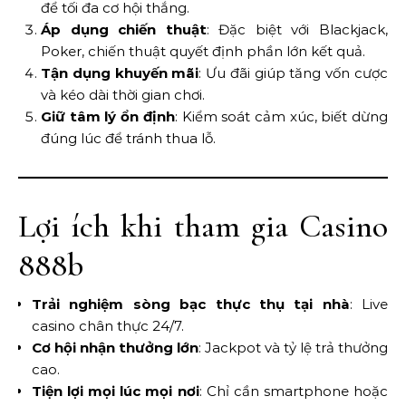
để tối đa cơ hội thắng.
Áp dụng chiến thuật
: Đặc biệt với Blackjack,
Poker, chiến thuật quyết định phần lớn kết quả.
Tận dụng khuyến mãi
: Ưu đãi giúp tăng vốn cược
và kéo dài thời gian chơi.
Giữ tâm lý ổn định
: Kiểm soát cảm xúc, biết dừng
đúng lúc để tránh thua lỗ.
Lợi ích khi tham gia Casino
888b
Trải nghiệm sòng bạc thực thụ tại nhà
: Live
casino chân thực 24/7.
Cơ hội nhận thưởng lớn
: Jackpot và tỷ lệ trả thưởng
cao.
Tiện lợi mọi lúc mọi nơi
: Chỉ cần smartphone hoặc