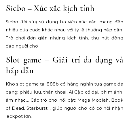
Sicbo – Xúc xắc kịch tính
Sicbo (tài xỉu) sử dụng ba viên xúc xắc, mang đến
nhiều cửa cược khác nhau với tỷ lệ thưởng hấp dẫn.
Trò chơi đơn giản nhưng kịch tính, thu hút đông
đảo người chơi.
Slot game – Giải trí đa dạng và
hấp dẫn
Kho slot game tại 888b có hàng nghìn tựa game đa
dạng: phiêu lưu, thần thoại, Ai Cập cổ đại, phim ảnh,
âm nhạc… Các trò chơi nổi bật: Mega Moolah, Book
of Dead, Starburst… giúp người chơi có cơ hội nhận
jackpot lớn.