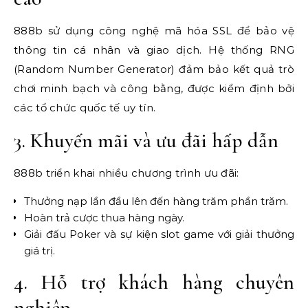
888b sử dụng công nghệ mã hóa SSL để bảo vệ
thông tin cá nhân và giao dịch. Hệ thống RNG
(Random Number Generator) đảm bảo kết quả trò
chơi minh bạch và công bằng, được kiểm định bởi
các tổ chức quốc tế uy tín.
3. Khuyến mãi và ưu đãi hấp dẫn
888b triển khai nhiều chương trình ưu đãi:
Thưởng nạp lần đầu lên đến hàng trăm phần trăm.
Hoàn trả cược thua hàng ngày.
Giải đấu Poker và sự kiện slot game với giải thưởng
giá trị.
4. Hỗ trợ khách hàng chuyên
nghiệp