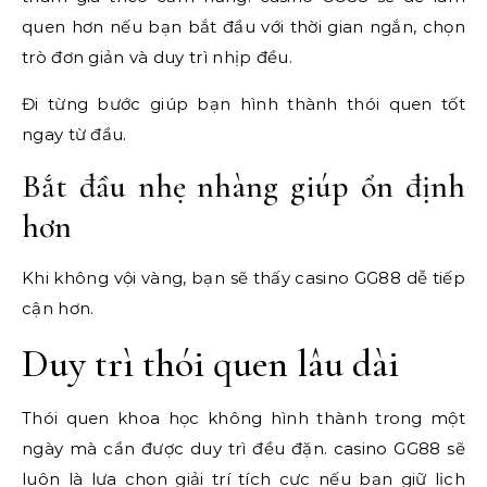
quen hơn nếu bạn bắt đầu với thời gian ngắn, chọn
trò đơn giản và duy trì nhịp đều.
Đi từng bước giúp bạn hình thành thói quen tốt
ngay từ đầu.
Bắt đầu nhẹ nhàng giúp ổn định
hơn
Khi không vội vàng, bạn sẽ thấy casino GG88 dễ tiếp
cận hơn.
Duy trì thói quen lâu dài
Thói quen khoa học không hình thành trong một
ngày mà cần được duy trì đều đặn. casino GG88 sẽ
luôn là lựa chọn giải trí tích cực nếu bạn giữ lịch