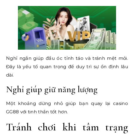
Nghỉ ngắn giúp đầu óc tỉnh táo và tránh mệt mỏi.
Đây là yếu tố quan trọng để duy trì sự ổn định lâu
dài.
Nghỉ giúp giữ năng lượng
Một khoảng dừng nhỏ giúp bạn quay lại casino
GG88 với tinh thần tốt hơn.
Tránh chơi khi tâm trạng