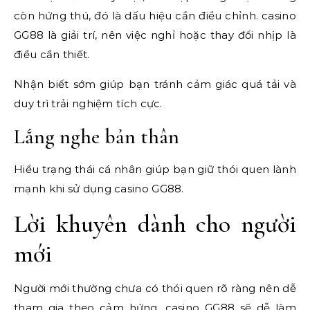
còn hứng thú, đó là dấu hiệu cần điều chỉnh. casino
GG88 là giải trí, nên việc nghỉ hoặc thay đổi nhịp là
điều cần thiết.
Nhận biết sớm giúp bạn tránh cảm giác quá tải và
duy trì trải nghiệm tích cực.
Lắng nghe bản thân
Hiểu trạng thái cá nhân giúp bạn giữ thói quen lành
mạnh khi sử dụng casino GG88.
Lời khuyên dành cho người
mới
Người mới thường chưa có thói quen rõ ràng nên dễ
tham gia theo cảm hứng. casino GG88 sẽ dễ làm