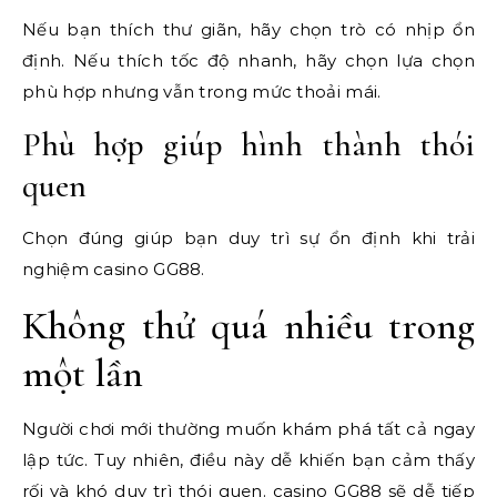
Nếu bạn thích thư giãn, hãy chọn trò có nhịp ổn
định. Nếu thích tốc độ nhanh, hãy chọn lựa chọn
phù hợp nhưng vẫn trong mức thoải mái.
Phù hợp giúp hình thành thói
quen
Chọn đúng giúp bạn duy trì sự ổn định khi trải
nghiệm casino GG88.
Không thử quá nhiều trong
một lần
Người chơi mới thường muốn khám phá tất cả ngay
lập tức. Tuy nhiên, điều này dễ khiến bạn cảm thấy
rối và khó duy trì thói quen. casino GG88 sẽ dễ tiếp