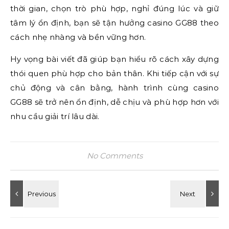
thời gian, chọn trò phù hợp, nghỉ đúng lúc và giữ
tâm lý ổn định, bạn sẽ tận hưởng casino GG88 theo
cách nhẹ nhàng và bền vững hơn.
Hy vọng bài viết đã giúp bạn hiểu rõ cách xây dựng
thói quen phù hợp cho bản thân. Khi tiếp cận với sự
chủ động và cân bằng, hành trình cùng casino
GG88 sẽ trở nên ổn định, dễ chịu và phù hợp hơn với
nhu cầu giải trí lâu dài.
No Comments