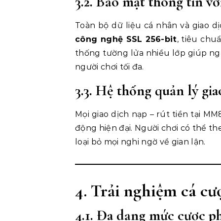
3.2. Bảo mật thông tin vớ
Toàn bộ dữ liệu cá nhân và giao 
công nghệ SSL 256-bit
, tiêu chu
thống tường lửa nhiều lớp giúp ngă
người chơi tối đa.
3.3. Hệ thống quản lý gi
Mọi giao dịch nạp – rút tiền tại 
động hiện đại. Người chơi có thể the
loại bỏ mọi nghi ngờ về gian lận.
4. Trải nghiệm cá c
4.1. Đa dạng mức cược p