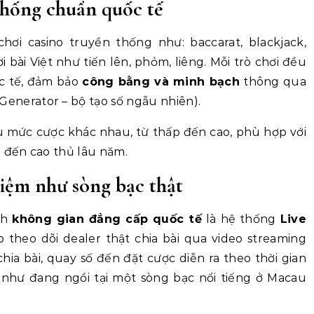
thống chuẩn quốc tế
ơi casino truyền thống như: baccarat, blackjack,
ơi bài Việt như tiến lên, phỏm, liêng. Mỗi trò chơi đều
ốc tế, đảm bảo
công bằng và minh bạch
thông qua
erator – bộ tạo số ngẫu nhiên).
ều mức cược khác nhau, từ thấp đến cao, phù hợp với
u đến cao thủ lâu năm.
ghiệm như sòng bạc thật
nh
không gian đẳng cấp quốc tế
là hệ thống
Live
ếp theo dõi dealer thật chia bài qua video streaming
ia bài, quay số đến đặt cược diễn ra theo thời gian
 như đang ngồi tại một sòng bạc nổi tiếng ở Macau