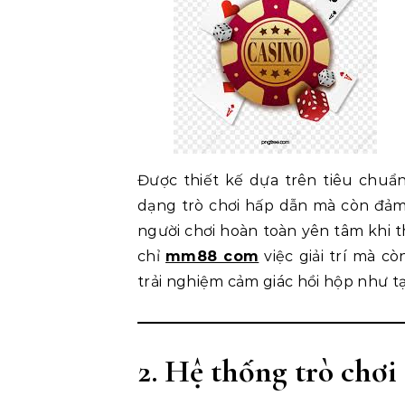
Được thiết kế dựa trên tiêu chu
dạng trò chơi hấp dẫn mà còn đả
người chơi hoàn toàn yên tâm khi
chỉ
mm88 com
việc giải trí mà cò
trải nghiệm cảm giác hồi hộp như tạ
2. Hệ thống trò chơi