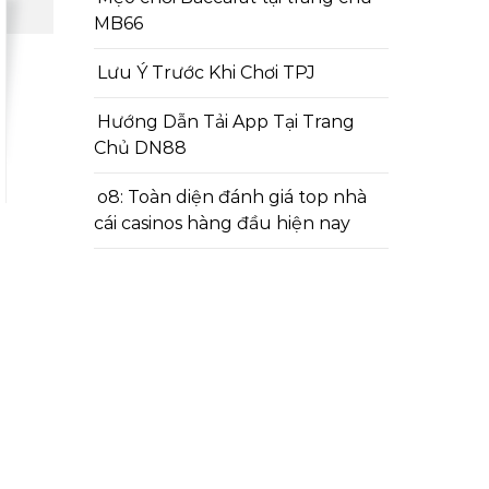
MB66
Lưu Ý Trước Khi Chơi TPJ
Hướng Dẫn Tải App Tại Trang
Chủ DN88
o8: Toàn diện đánh giá top nhà
cái casinos hàng đầu hiện nay