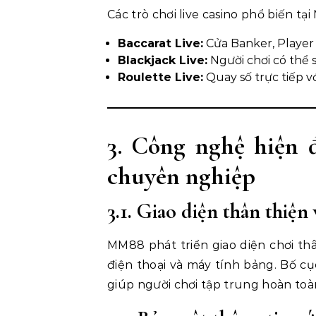
Các trò chơi live casino phổ biến t
Baccarat Live:
Cửa Banker, Player 
Blackjack Live:
Người chơi có thể s
Roulette Live:
Quay số trực tiếp v
3. Công nghệ hiện 
chuyên nghiệp
3.1. Giao diện thân thiện 
MM88 phát triển giao diện chơi thâ
điện thoại và máy tính bảng. Bố cụ
giúp người chơi tập trung hoàn toà