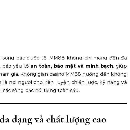
ẩn sòng bạc quốc tế, MM88 không chỉ mang đến đa
m bảo yếu tố
an toàn, bảo mật và minh bạch
, giúp
 tham gia. Không gian casino MM88 hướng đến không
n là nơi người chơi rèn luyện chiến lược, kỹ năng và
i các sòng bạc nổi tiếng toàn cầu.
 đa dạng và chất lượng cao