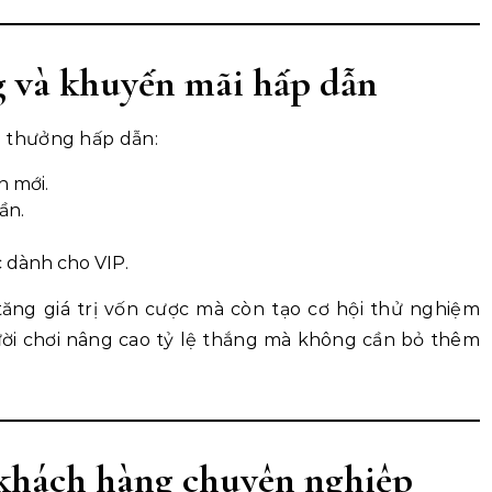
g và khuyến mãi hấp dẫn
 thưởng hấp dẫn:
n mới.
ần.
c dành cho VIP.
ăng giá trị vốn cược mà còn tạo cơ hội thử nghiệm
ười chơi nâng cao tỷ lệ thắng mà không cần bỏ thêm
 khách hàng chuyên nghiệp