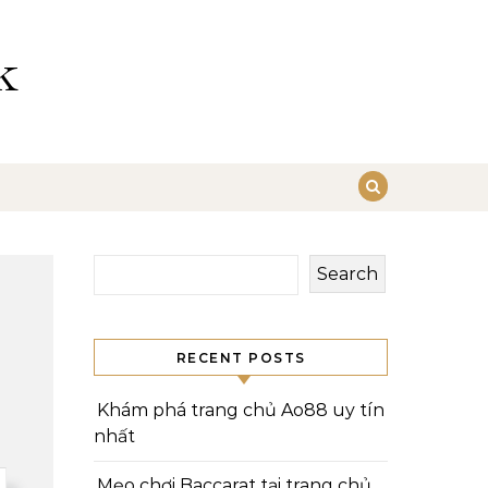
k
Search
RECENT POSTS
Khám phá trang chủ Ao88 uy tín
nhất
Mẹo chơi Baccarat tại trang chủ