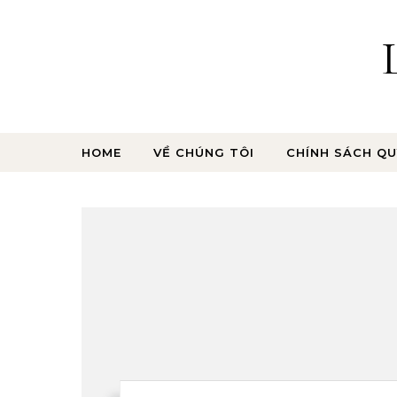
Skip to content
HOME
VỀ CHÚNG TÔI
CHÍNH SÁCH QU