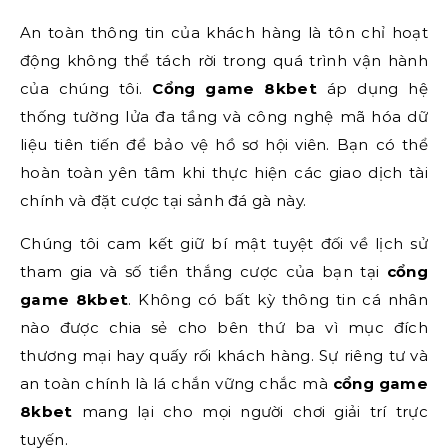
An toàn thông tin của khách hàng là tôn chỉ hoạt
động không thể tách rời trong quá trình vận hành
của chúng tôi.
Cổng game 8kbet
áp dụng hệ
thống tường lửa đa tầng và công nghệ mã hóa dữ
liệu tiên tiến để bảo vệ hồ sơ hội viên. Bạn có thể
hoàn toàn yên tâm khi thực hiện các giao dịch tài
chính và đặt cược tại sảnh đá gà này.
Chúng tôi cam kết giữ bí mật tuyệt đối về lịch sử
tham gia và số tiền thắng cược của bạn tại
cổng
game 8kbet
. Không có bất kỳ thông tin cá nhân
nào được chia sẻ cho bên thứ ba vì mục đích
thương mại hay quấy rối khách hàng. Sự riêng tư và
an toàn chính là lá chắn vững chắc mà
cổng game
8kbet
mang lại cho mọi người chơi giải trí trực
tuyến.