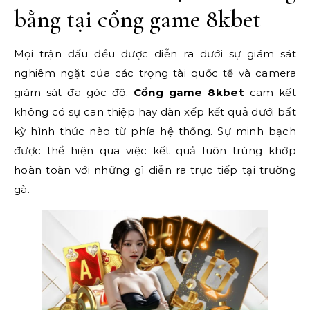
bằng tại cổng game 8kbet
Mọi trận đấu đều được diễn ra dưới sự giám sát
nghiêm ngặt của các trọng tài quốc tế và camera
giám sát đa góc độ.
Cổng game 8kbet
cam kết
không có sự can thiệp hay dàn xếp kết quả dưới bất
kỳ hình thức nào từ phía hệ thống. Sự minh bạch
được thể hiện qua việc kết quả luôn trùng khớp
hoàn toàn với những gì diễn ra trực tiếp tại trường
gà.