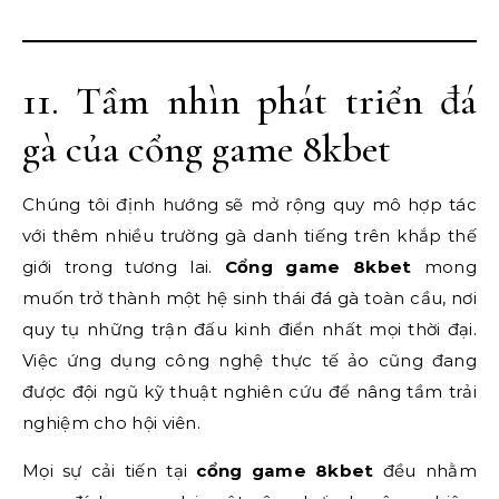
11. Tầm nhìn phát triển đá
gà của cổng game 8kbet
Chúng tôi định hướng sẽ mở rộng quy mô hợp tác
với thêm nhiều trường gà danh tiếng trên khắp thế
giới trong tương lai.
Cổng game 8kbet
mong
muốn trở thành một hệ sinh thái đá gà toàn cầu, nơi
quy tụ những trận đấu kinh điển nhất mọi thời đại.
Việc ứng dụng công nghệ thực tế ảo cũng đang
được đội ngũ kỹ thuật nghiên cứu để nâng tầm trải
nghiệm cho hội viên.
Mọi sự cải tiến tại
cổng game 8kbet
đều nhằm