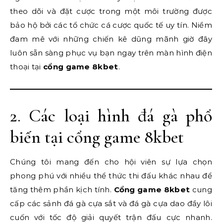
theo dõi và đặt cược trong một môi trường được
bảo hộ bởi các tổ chức cá cược quốc tế uy tín. Niềm
đam mê với những chiến kê dũng mãnh giờ đây
luôn sẵn sàng phục vụ bạn ngay trên màn hình điện
thoại tại
cổng game 8kbet
.
2. Các loại hình đá gà phổ
biến tại cổng game 8kbet
Chúng tôi mang đến cho hội viên sự lựa chọn
phong phú với nhiều thể thức thi đấu khác nhau để
tăng thêm phần kịch tính.
Cổng game 8kbet
cung
cấp các sảnh đá gà cựa sắt và đá gà cựa dao đầy lôi
cuốn với tốc độ giải quyết trận đấu cực nhanh.