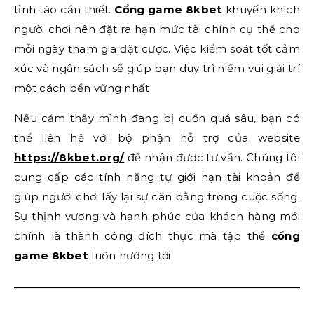
tỉnh táo cần thiết.
Cổng game 8kbet
khuyến khích
người chơi nên đặt ra hạn mức tài chính cụ thể cho
mỗi ngày tham gia đặt cược. Việc kiểm soát tốt cảm
xúc và ngân sách sẽ giúp bạn duy trì niềm vui giải trí
một cách bền vững nhất.
Nếu cảm thấy mình đang bị cuốn quá sâu, bạn có
thể liên hệ với bộ phận hỗ trợ của website
https://8kbet.org/
để nhận được tư vấn. Chúng tôi
cung cấp các tính năng tự giới hạn tài khoản để
giúp người chơi lấy lại sự cân bằng trong cuộc sống.
Sự thịnh vượng và hạnh phúc của khách hàng mới
chính là thành công đích thực mà tập thể
cổng
game 8kbet
luôn hướng tới.