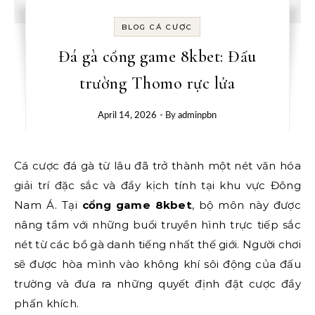
BLOG CÁ CƯỢC
Đá gà cổng game 8kbet: Đấu
trường Thomo rực lửa
April 14, 2026
- By
adminpbn
Cá cược đá gà từ lâu đã trở thành một nét văn hóa
giải trí đặc sắc và đầy kịch tính tại khu vực Đông
Nam Á. Tại
cổng game 8kbet
, bộ môn này được
nâng tầm với những buổi truyền hình trực tiếp sắc
nét từ các bồ gà danh tiếng nhất thế giới. Người chơi
sẽ được hòa mình vào không khí sôi động của đấu
trường và đưa ra những quyết định đặt cược đầy
phấn khích.