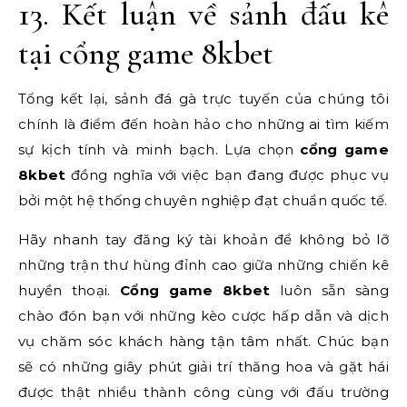
13. Kết luận về sảnh đấu kê
tại cổng game 8kbet
Tổng kết lại, sảnh đá gà trực tuyến của chúng tôi
chính là điểm đến hoàn hảo cho những ai tìm kiếm
sự kịch tính và minh bạch. Lựa chọn
cổng game
8kbet
đồng nghĩa với việc bạn đang được phục vụ
bởi một hệ thống chuyên nghiệp đạt chuẩn quốc tế.
Hãy nhanh tay đăng ký tài khoản để không bỏ lỡ
những trận thư hùng đỉnh cao giữa những chiến kê
huyền thoại.
Cổng game 8kbet
luôn sẵn sàng
chào đón bạn với những kèo cược hấp dẫn và dịch
vụ chăm sóc khách hàng tận tâm nhất. Chúc bạn
sẽ có những giây phút giải trí thăng hoa và gặt hái
được thật nhiều thành công cùng với đấu trường