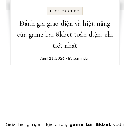
BLOG CÁ CƯỢC
Đánh giá giao diện và hiệu năng
của game bài 8kbet toàn diện, chi
tiết nhất
April 21, 2026
- By
adminpbn
Giữa hàng ngàn lựa chọn,
game bài 8kbet
vươn