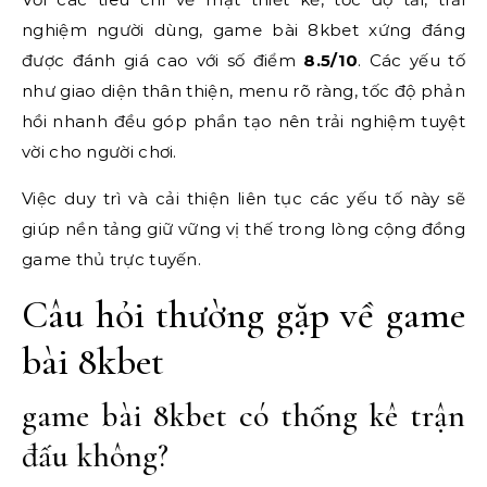
nghiệm người dùng, game bài 8kbet xứng đáng
được đánh giá cao với số điểm
8.5/10
. Các yếu tố
như giao diện thân thiện, menu rõ ràng, tốc độ phản
hồi nhanh đều góp phần tạo nên trải nghiệm tuyệt
vời cho người chơi.
Việc duy trì và cải thiện liên tục các yếu tố này sẽ
giúp nền tảng giữ vững vị thế trong lòng cộng đồng
game thủ trực tuyến.
Câu hỏi thường gặp về game
bài 8kbet
game bài 8kbet có thống kê trận
đấu không?