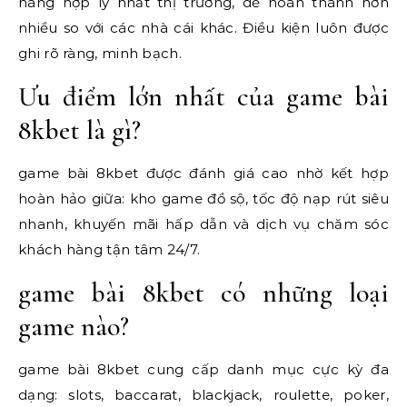
hàng hợp lý nhất thị trường, dễ hoàn thành hơn
nhiều so với các nhà cái khác. Điều kiện luôn được
ghi rõ ràng, minh bạch.
Ưu điểm lớn nhất của game bài
8kbet là gì?
game bài 8kbet được đánh giá cao nhờ kết hợp
hoàn hảo giữa: kho game đồ sộ, tốc độ nạp rút siêu
nhanh, khuyến mãi hấp dẫn và dịch vụ chăm sóc
khách hàng tận tâm 24/7.
game bài 8kbet có những loại
game nào?
game bài 8kbet cung cấp danh mục cực kỳ đa
dạng: slots, baccarat, blackjack, roulette, poker,