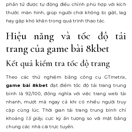
phần tử được tự động điều chỉnh phù hợp với kích
thước màn hình, giúp người chơi không bị giật, lag
hay gặp khó khăn trong quá trình thao tác.
Hiệu năng và tốc độ tải
trang của game bài 8kbet
Kết quả kiểm tra tốc độ trang
Theo các thử nghiệm bằng công cụ GTmetrix,
game bài 8kbet
đạt điểm tốc độ tải trang trung
bình là 92/100, đồng nghĩa với việc trang web tải
nhanh, mượt mà ngay cả khi có nhiều người truy
cập cùng lúc. Thời gian tải trang trung bình chỉ
khoảng
1.5 giây
, cực kỳ ấn tượng so với mặt bằng
chung các nhà cái trực tuyến.