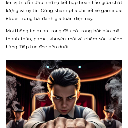
lên vị trí dẫn đầu nhờ sự kết hợp hoàn hảo giữa chất
lượng và uy tín. Cùng khám phá chi tiết về game bài
8kbet trong bài đánh giá toàn diện này.
Mọi thông tin quan trọng đều có trong bài: bảo mật,
thanh toán, game, khuyến mãi và chăm sóc khách
hàng. Tiếp tục đọc bên dưới!