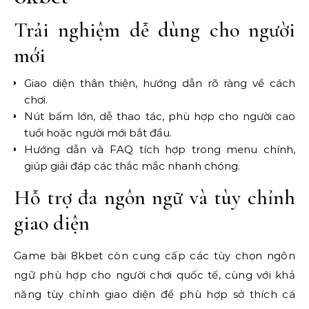
Trải nghiệm dễ dùng cho người
mới
Giao diện thân thiện, hướng dẫn rõ ràng về cách
chơi.
Nút bấm lớn, dễ thao tác, phù hợp cho người cao
tuổi hoặc người mới bắt đầu.
Hướng dẫn và FAQ tích hợp trong menu chính,
giúp giải đáp các thắc mắc nhanh chóng.
Hỗ trợ đa ngôn ngữ và tùy chỉnh
giao diện
Game bài 8kbet còn cung cấp các tùy chọn ngôn
ngữ phù hợp cho người chơi quốc tế, cùng với khả
năng tùy chỉnh giao diện để phù hợp sở thích cá