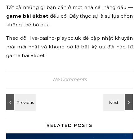
Tất cả những gì bạn cần ở một nhà cái hàng đầu —
game bài 8kbet
đều có. Đây thực sự là sự lựa chọn
không thể bỏ qua.
Theo dõi
live-casino-play.co.uk
để cập nhật khuyến
mãi mới nhất và không bỏ lỡ bất kỳ ưu đãi nào từ
game bài 8kbet!
No Comments
RELATED POSTS