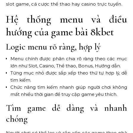
slot game, cá cược thể thao hay casino trực tuyến.
Hệ thống menu và điều
hướng của game bài 8kbet
Logic menu rõ ràng, hợp lý
Menu chính được phân chia rõ ràng theo các mục
lớn như Slot, Casino, Thể thao, Bonus, Hướng dẫn.
Từng mục nhỏ được sắp xếp theo thứ tự hợp lý, dễ
tìm kiếm.
Chức năng tìm kiếm nhanh giúp người chơi không
mất nhiều thời gian để truy cập game yêu thích.
Tìm game dễ dàng và nhanh
chóng
Người chơi có thể lọc và sắp xếp các game theo nhà