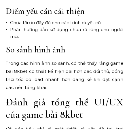
Điểm yếu cần cải thiện
Chưa tối ưu đầy đủ cho các trình duyệt cũ.
Phần hướng dẫn sử dụng chưa rõ ràng cho người
mới.
So sánh hình ảnh
Trong các hình ảnh so sánh, có thể thấy rằng game
bài 8kbet có thiết kế hiện đại hơn các đối thủ, đồng
thời tốc độ load nhanh hơn đáng kể khi đặt cạnh
các nền tảng khác.
Đánh giá tổng thể UI/UX
của game bài 8kbet
Với các tiêu chí về mặt thiết kế, tốc độ tải, trải