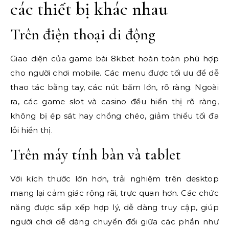
các thiết bị khác nhau
Trên điện thoại di động
Giao diện của game bài 8kbet hoàn toàn phù hợp
cho người chơi mobile. Các menu được tối ưu để dễ
thao tác bằng tay, các nút bấm lớn, rõ ràng. Ngoài
ra, các game slot và casino đều hiển thị rõ ràng,
không bị ép sát hay chồng chéo, giảm thiểu tối đa
lỗi hiển thị.
Trên máy tính bàn và tablet
Với kích thước lớn hơn, trải nghiệm trên desktop
mang lại cảm giác rộng rãi, trực quan hơn. Các chức
năng được sắp xếp hợp lý, dễ dàng truy cập, giúp
người chơi dễ dàng chuyển đổi giữa các phần như