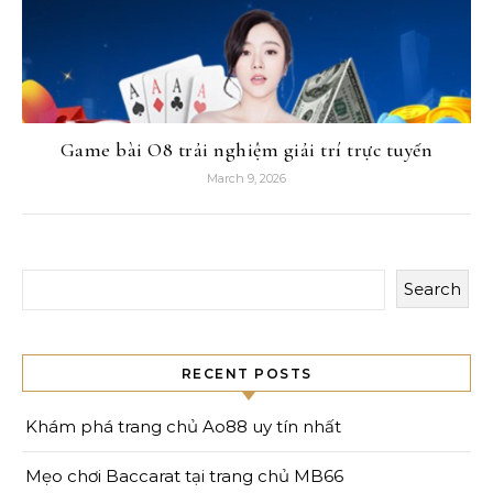
Game bài O8 trải nghiệm giải trí trực tuyến
March 9, 2026
Search
RECENT POSTS
Khám phá trang chủ Ao88 uy tín nhất
Mẹo chơi Baccarat tại trang chủ MB66