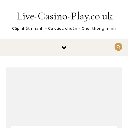
Skip to content
Live-Casino-Play.co.uk
Cập nhật nhanh – Cá cược chuẩn – Chơi thông minh