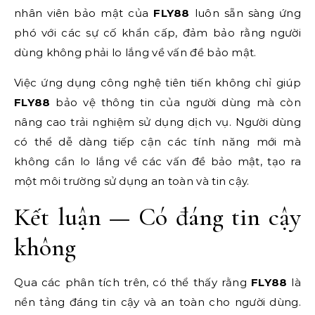
nhân viên bảo mật của
FLY88
luôn sẵn sàng ứng
phó với các sự cố khẩn cấp, đảm bảo rằng người
dùng không phải lo lắng về vấn đề bảo mật.
Việc ứng dụng công nghệ tiên tiến không chỉ giúp
FLY88
bảo vệ thông tin của người dùng mà còn
nâng cao trải nghiệm sử dụng dịch vụ. Người dùng
có thể dễ dàng tiếp cận các tính năng mới mà
không cần lo lắng về các vấn đề bảo mật, tạo ra
một môi trường sử dụng an toàn và tin cậy.
Kết luận — Có đáng tin cậy
không
Qua các phân tích trên, có thể thấy rằng
FLY88
là
nền tảng đáng tin cậy và an toàn cho người dùng.