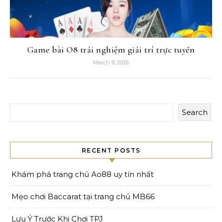
Game bài O8 trải nghiệm giải trí trực tuyến
March 9, 2026
Search
RECENT POSTS
Khám phá trang chủ Ao88 uy tín nhất
Mẹo chơi Baccarat tại trang chủ MB66
Lưu Ý Trước Khi Chơi TPJ