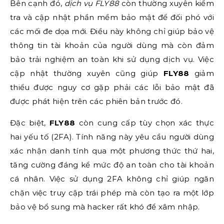
Bên cạnh đó,
dịch vụ FLY88
còn thường xuyên kiểm
tra và cập nhật phần mềm bảo mật để đối phó với
các mối đe dọa mới. Điều này không chỉ giúp bảo vệ
thông tin tài khoản của người dùng mà còn đảm
bảo trải nghiệm an toàn khi sử dụng dịch vụ. Việc
cập nhật thường xuyên cũng giúp
FLY88
giảm
thiểu được nguy cơ gặp phải các lỗi bảo mật đã
được phát hiện trên các phiên bản trước đó.
Đặc biệt,
FLY88
còn cung cấp tùy chọn xác thực
hai yếu tố (2FA). Tính năng này yêu cầu người dùng
xác nhận danh tính qua một phương thức thứ hai,
tăng cường đáng kể mức độ an toàn cho tài khoản
cá nhân. Việc sử dụng 2FA không chỉ giúp ngăn
chặn việc truy cập trái phép mà còn tạo ra một lớp
bảo vệ bổ sung mà hacker rất khó để xâm nhập.