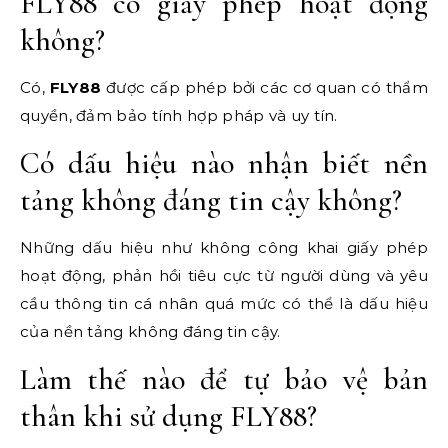
FLY88 có giấy phép hoạt động
không?
Có,
FLY88
được cấp phép bởi các cơ quan có thẩm
quyền, đảm bảo tính hợp pháp và uy tín.
Có dấu hiệu nào nhận biết nền
tảng không đáng tin cậy không?
Những dấu hiệu như không công khai giấy phép
hoạt động, phản hồi tiêu cực từ người dùng và yêu
cầu thông tin cá nhân quá mức có thể là dấu hiệu
của nền tảng không đáng tin cậy.
Làm thế nào để tự bảo vệ bản
thân khi sử dụng FLY88?