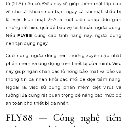
tố (2FA) nếu có. Điều này sẽ giúp thêm một lớp bảo
vệ cho tài khoản của bạn, ngay cả khi mật khẩu bị
lộ. Việc kích hoạt 2FA là một biện pháp đơn giản
nhưng rất hiệu quả để bảo vệ tài khoản người dùng.
Nếu
FLY88
cung cấp tính năng này, người dùng
nên tận dụng ngay.
Cuối cùng, người dùng nên thường xuyên cập nhật
phần mềm và ứng dụng trên thiết bị của mình. Việc
này giúp ngăn chặn các lỗ hổng bảo mật và bảo vệ
thông tin cá nhân khỏi các mối đe dọa tiềm năng.
Ngoài ra, việc sử dụng phần mềm diệt virus và
tường lửa cũng rất quan trọng để nâng cao mức độ
an toàn cho thiết bị cá nhân.
FLY88 — Công nghệ tiên