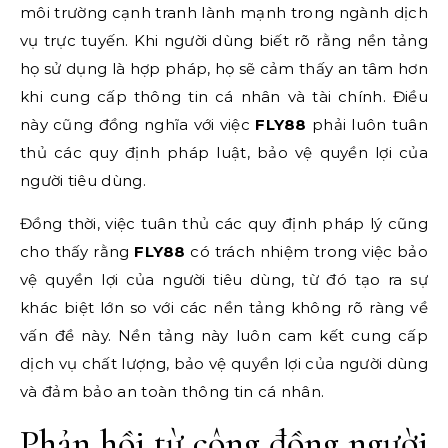
môi trường cạnh tranh lành mạnh trong ngành dịch
vụ trực tuyến. Khi người dùng biết rõ rằng nền tảng
họ sử dụng là hợp pháp, họ sẽ cảm thấy an tâm hơn
khi cung cấp thông tin cá nhân và tài chính. Điều
này cũng đồng nghĩa với việc
FLY88
phải luôn tuân
thủ các quy định pháp luật, bảo vệ quyền lợi của
người tiêu dùng.
Đồng thời, việc tuân thủ các quy định pháp lý cũng
cho thấy rằng
FLY88
có trách nhiệm trong việc bảo
vệ quyền lợi của người tiêu dùng, từ đó tạo ra sự
khác biệt lớn so với các nền tảng không rõ ràng về
vấn đề này. Nền tảng này luôn cam kết cung cấp
dịch vụ chất lượng, bảo vệ quyền lợi của người dùng
và đảm bảo an toàn thông tin cá nhân.
Phản hồi từ cộng đồng người