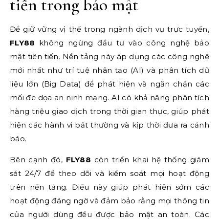
tiến trong bảo mật
Để giữ vững vị thế trong ngành dịch vụ trực tuyến,
FLY88
không ngừng đầu tư vào công nghệ bảo
mật tiên tiến. Nền tảng này áp dụng các công nghệ
mới nhất như trí tuệ nhân tạo (AI) và phân tích dữ
liệu lớn (Big Data) để phát hiện và ngăn chặn các
mối đe dọa an ninh mạng. AI có khả năng phân tích
hàng triệu giao dịch trong thời gian thực, giúp phát
hiện các hành vi bất thường và kịp thời đưa ra cảnh
báo.
Bên cạnh đó,
FLY88
còn triển khai hệ thống giám
sát 24/7 để theo dõi và kiểm soát mọi hoạt động
trên nền tảng. Điều này giúp phát hiện sớm các
hoạt động đáng ngờ và đảm bảo rằng mọi thông tin
của người dùng đều được bảo mật an toàn. Các