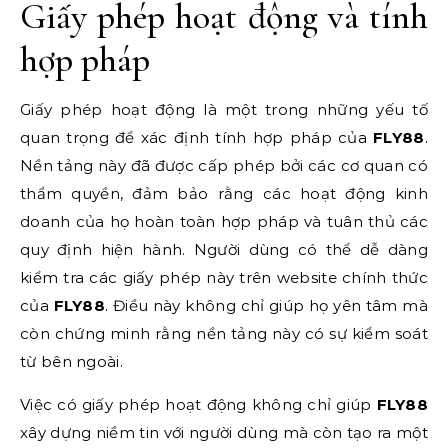
Giấy phép hoạt động và tính
hợp pháp
Giấy phép hoạt động là một trong những yếu tố
quan trọng để xác định tính hợp pháp của
FLY88
.
Nền tảng này đã được cấp phép bởi các cơ quan có
thẩm quyền, đảm bảo rằng các hoạt động kinh
doanh của họ hoàn toàn hợp pháp và tuân thủ các
quy định hiện hành. Người dùng có thể dễ dàng
kiểm tra các giấy phép này trên website chính thức
của
FLY88
. Điều này không chỉ giúp họ yên tâm mà
còn chứng minh rằng nền tảng này có sự kiểm soát
từ bên ngoài.
Việc có giấy phép hoạt động không chỉ giúp
FLY88
xây dựng niềm tin với người dùng mà còn tạo ra một