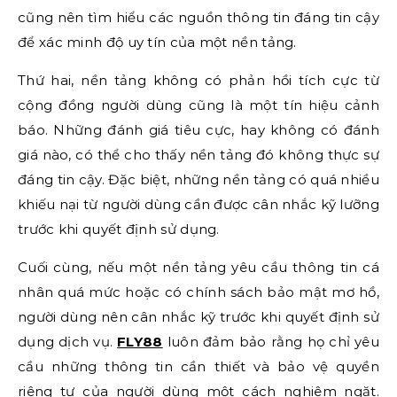
cũng nên tìm hiểu các nguồn thông tin đáng tin cậy
để xác minh độ uy tín của một nền tảng.
Thứ hai, nền tảng không có phản hồi tích cực từ
cộng đồng người dùng cũng là một tín hiệu cảnh
báo. Những đánh giá tiêu cực, hay không có đánh
giá nào, có thể cho thấy nền tảng đó không thực sự
đáng tin cậy. Đặc biệt, những nền tảng có quá nhiều
khiếu nại từ người dùng cần được cân nhắc kỹ lưỡng
trước khi quyết định sử dụng.
Cuối cùng, nếu một nền tảng yêu cầu thông tin cá
nhân quá mức hoặc có chính sách bảo mật mơ hồ,
người dùng nên cân nhắc kỹ trước khi quyết định sử
dụng dịch vụ.
FLY88
luôn đảm bảo rằng họ chỉ yêu
cầu những thông tin cần thiết và bảo vệ quyền
riêng tư của người dùng một cách nghiêm ngặt.