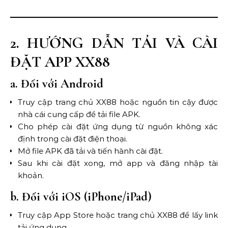
2. HƯỚNG DẪN TẢI VÀ CÀI
ĐẶT APP XX88
a. Đối với Android
Truy cập trang chủ XX88 hoặc nguồn tin cậy được
nhà cái cung cấp để tải file APK.
Cho phép cài đặt ứng dụng từ nguồn không xác
định trong cài đặt điện thoại.
Mở file APK đã tải và tiến hành cài đặt.
Sau khi cài đặt xong, mở app và đăng nhập tài
khoản.
b. Đối với iOS (iPhone/iPad)
Truy cập App Store hoặc trang chủ XX88 để lấy link
tải ứng dụng.