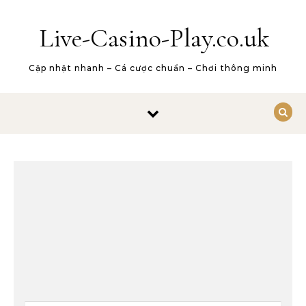
Skip to content
Live-Casino-Play.co.uk
Cập nhật nhanh – Cá cược chuẩn – Chơi thông minh