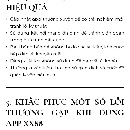
HIỆU QUẢ
Cập nhật app thường xuyên để có trải nghiệm mới,
tránh lỗi kỹ thuật.
Sử dụng kết nối mạng ổn định để tránh gián đoạn
trong quá trình đặt cược.
Bật thông báo để không bỏ lỡ các sự kiện, kèo cược
hấp dẫn và khuyến mãi.
Đăng xuất khi không sử dụng để bảo vệ tài khoản.
Thường xuyên kiểm tra lịch sử giao dịch và cược để
quản lý vốn hiệu quả.
5. KHẮC PHỤC MỘT SỐ LỖI
THƯỜNG GẶP KHI DÙNG
APP XX88