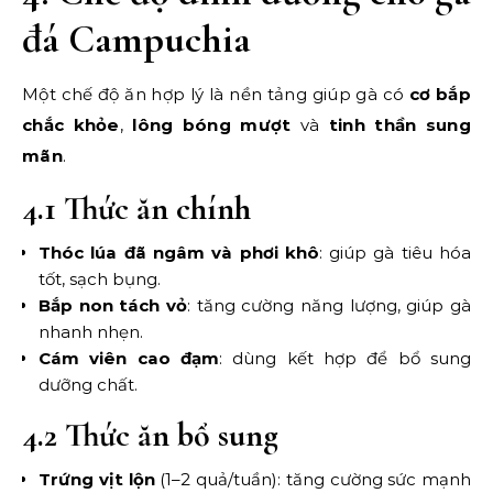
đá Campuchia
Một chế độ ăn hợp lý là nền tảng giúp gà có
cơ bắp
chắc khỏe
,
lông bóng mượt
và
tinh thần sung
mãn
.
4.1 Thức ăn chính
Thóc lúa đã ngâm và phơi khô
: giúp gà tiêu hóa
tốt, sạch bụng.
Bắp non tách vỏ
: tăng cường năng lượng, giúp gà
nhanh nhẹn.
Cám viên cao đạm
: dùng kết hợp để bổ sung
dưỡng chất.
4.2 Thức ăn bổ sung
Trứng vịt lộn
(1–2 quả/tuần): tăng cường sức mạnh