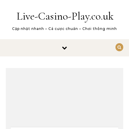
Skip to content
Live-Casino-Play.co.uk
Cập nhật nhanh – Cá cược chuẩn – Chơi thông minh