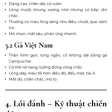
Dáng cao, chân dài, cổ vươn.
Lông mượt, khung xương nhỏ nhưng cơ bắp rắn
chắc.
Thường có màu lông sáng như điều, chuối, que, xám
tro.
Mỏ nhọn, mắt sâu, phản ứng nhanh.
3.2 Gà Việt Nam
Thân hình gọn, lưng ngắn, cổ không dài bằng gà
Campuchia.
Cơ thể nở nang, tướng đứng vững chắc.
Lông dày, màu tối hơn: điều đỏ, điều mật, tía, ô.
Mắt dữ, chân chắc, mỏ to.
4. Lối đánh – Kỹ thuật chiến