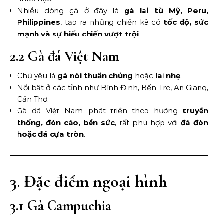
Nhiều dòng gà ở đây là
gà lai từ Mỹ, Peru,
Philippines
, tạo ra những chiến kê có
tốc độ, sức
mạnh và sự hiếu chiến vượt trội
.
2.2 Gà đá Việt Nam
Chủ yếu là
gà nòi thuần chủng
hoặc
lai nhẹ
.
Nổi bật ở các tỉnh như Bình Định, Bến Tre, An Giang,
Cần Thơ.
Gà đá Việt Nam phát triển theo hướng
truyền
thống, đòn cáo, bền sức
, rất phù hợp với
đá đòn
hoặc đá cựa tròn
.
3. Đặc điểm ngoại hình
3.1 Gà Campuchia