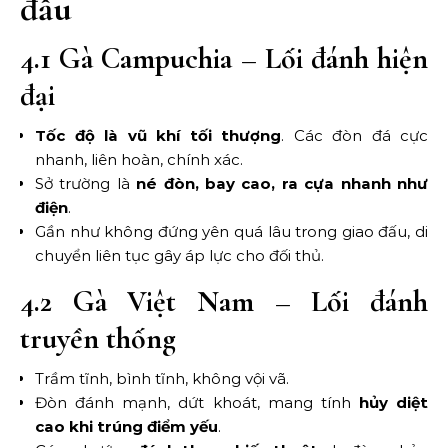
đấu
4.1 Gà Campuchia – Lối đánh hiện
đại
Tốc độ là vũ khí tối thượng
. Các đòn đá cực
nhanh, liên hoàn, chính xác.
Sở trường là
né đòn, bay cao, ra cựa nhanh như
điện
.
Gần như không đứng yên quá lâu trong giao đấu, di
chuyển liên tục gây áp lực cho đối thủ.
4.2 Gà Việt Nam – Lối đánh
truyền thống
Trầm tĩnh, bình tĩnh, không vội vã.
Đòn đánh mạnh, dứt khoát, mang tính
hủy diệt
cao khi trúng điểm yếu
.