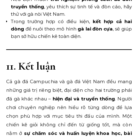
truyền thống
, yêu thích sự tinh tế và đòn cáo, hãy
thử với gà nòi Việt Nam.
Trong trường hợp có điều kiện,
kết hợp cả hai
dòng
để nuôi theo mô hình
gà lai đòn cựa
, sẽ giúp
bạn sở hữu chiến kê toàn diện.
11. Kết luận
Cả gà đá Campuchia và gà đá Việt Nam đều mang
những giá trị riêng biệt, đại diện cho hai trường phái
đá gà khác nhau –
hiện đại và truyền thống
. Người
chơi chuyên nghiệp nên hiểu rõ từng dòng để lựa
chọn phù hợp với mục tiêu thi đấu của mình. Một
chiến kê giỏi không chỉ đến từ giống tốt, mà còn
nằm ở
sự chăm sóc và huấn luyện khoa học, bài