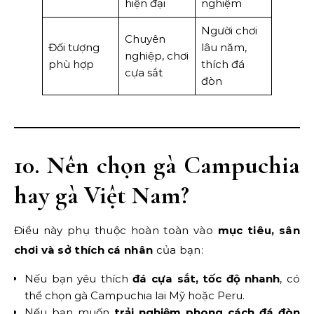
hiện đại
nghiệm
Người chơi
Chuyên
Đối tượng
lâu năm,
nghiệp, chơi
phù hợp
thích đá
cựa sắt
đòn
10. Nên chọn gà Campuchia
hay gà Việt Nam?
Điều này phụ thuộc hoàn toàn vào
mục tiêu, sân
chơi và sở thích cá nhân
của bạn:
Nếu bạn yêu thích
đá cựa sắt, tốc độ nhanh
, có
thể chọn gà Campuchia lai Mỹ hoặc Peru.
Nếu bạn muốn
trải nghiệm phong cách đá đòn