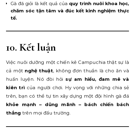
Gà đá giỏi là kết quả của
quy trình nuôi khoa học,
chăm sóc tận tâm và đúc kết kinh nghiệm thực
tế.
10. Kết luận
Việc nuôi dưỡng một chiến kê Campuchia thật sự là
cả một
nghệ thuật
, không đơn thuần là cho ăn và
huấn luyện. Nó đòi hỏi
sự am hiểu, đam mê và
kiên trì
của người chơi. Hy vọng với những chia sẻ
trên, bạn có thể tự tin xây dựng một đội hình gà đá
khỏe mạnh – dũng mãnh – bách chiến bách
thắng
trên mọi đấu trường.