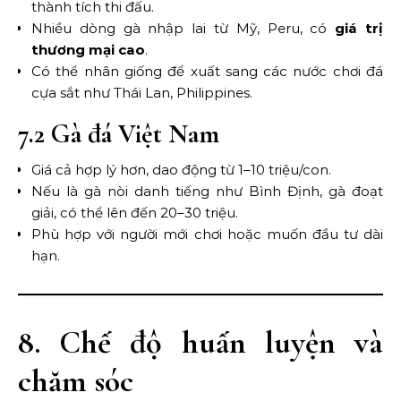
thành tích thi đấu.
Nhiều dòng gà nhập lai từ Mỹ, Peru, có
giá trị
thương mại cao
.
Có thể nhân giống để xuất sang các nước chơi đá
cựa sắt như Thái Lan, Philippines.
7.2 Gà đá Việt Nam
Giá cả hợp lý hơn, dao động từ 1–10 triệu/con.
Nếu là gà nòi danh tiếng như Bình Định, gà đoạt
giải, có thể lên đến 20–30 triệu.
Phù hợp với người mới chơi hoặc muốn đầu tư dài
hạn.
8. Chế độ huấn luyện và
chăm sóc