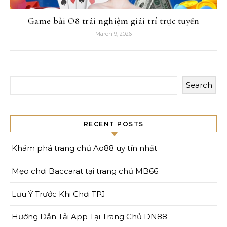
Game bài O8 trải nghiệm giải trí trực tuyến
March 9, 2026
Search
RECENT POSTS
Khám phá trang chủ Ao88 uy tín nhất
Mẹo chơi Baccarat tại trang chủ MB66
Lưu Ý Trước Khi Chơi TPJ
Hướng Dẫn Tải App Tại Trang Chủ DN88