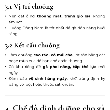
3.1 Vị trí chuồng
Nên đặt ở nơi
thoáng mát, tránh gió lùa
, không
ẩm ướt.
Hướng Đông Nam là tốt nhất để gà đón nắng buổi
sáng.
3.2 Kết cấu chuồng
Làm chuồng
cao ráo, có mái che
, lót sàn bằng cát
hoặc mùn cưa để hạn chế chấn thương.
Có khu riêng để
gà phơi nắng, tập thể lực
mỗi
ngày.
Đảm bảo
vệ sinh hàng ngày
, khử trùng định kỳ
bằng vôi bột hoặc thuốc sát khuẩn.
4. Chế độ dinh dưỡng cho gà