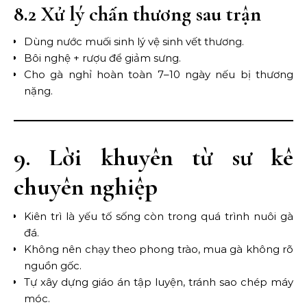
8.2 Xử lý chấn thương sau trận
Dùng nước muối sinh lý vệ sinh vết thương.
Bôi nghệ + rượu để giảm sưng.
Cho gà nghỉ hoàn toàn 7–10 ngày nếu bị thương
nặng.
9. Lời khuyên từ sư kê
chuyên nghiệp
Kiên trì là yếu tố sống còn trong quá trình nuôi gà
đá.
Không nên chạy theo phong trào, mua gà không rõ
nguồn gốc.
Tự xây dựng giáo án tập luyện, tránh sao chép máy
móc.