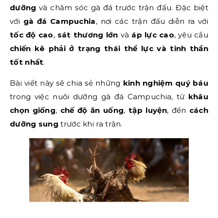
dưỡng
và chăm sóc gà đá trước trận đấu. Đặc biệt
với
gà đá Campuchia
, nơi các trận đấu diễn ra với
tốc độ cao
,
sát thương lớn
và
áp lực cao
, yêu cầu
chiến kê phải ở trạng thái thể lực và tinh thần
tốt nhất
.
Bài viết này sẽ chia sẻ những
kinh nghiệm quý báu
trong việc nuôi dưỡng gà đá Campuchia, từ
khâu
chọn giống
,
chế độ ăn uống
,
tập luyện
, đến
cách
dưỡng sung
trước khi ra trận.