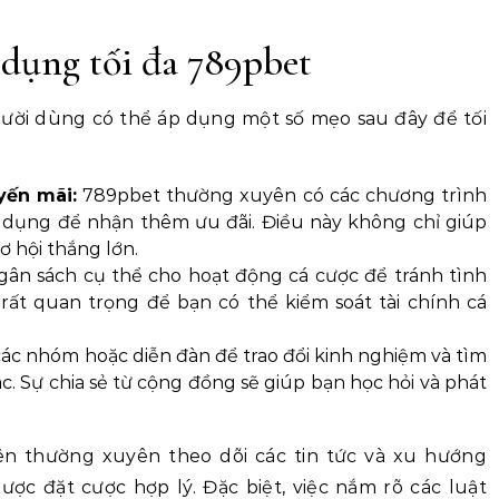
dụng tối đa 789pbet
gười dùng có thể áp dụng một số mẹo sau đây để tối
yến mãi:
789pbet thường xuyên có các chương trình
 dụng để nhận thêm ưu đãi. Điều này không chỉ giúp
ơ hội thắng lớn.
gân sách cụ thể cho hoạt động cá cược để tránh tình
 rất quan trọng để bạn có thể kiểm soát tài chính cá
ác nhóm hoặc diễn đàn để trao đổi kinh nghiệm và tìm
. Sự chia sẻ từ cộng đồng sẽ giúp bạn học hỏi và phát
n thường xuyên theo dõi các tin tức và xu hướng
ược đặt cược hợp lý. Đặc biệt, việc nắm rõ các luật