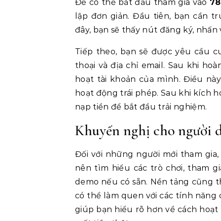
Để có thể bắt đầu tham gia vào
78
lập đơn giản. Đầu tiên, bạn cần 
đây, bạn sẽ thấy nút đăng ký, nhấn 
Tiếp theo, bạn sẽ được yêu cầu c
thoại và địa chỉ email. Sau khi ho
hoạt tài khoản của mình. Điều này
hoạt động trái phép. Sau khi kích 
nạp tiền để bắt đầu trải nghiệm.
Khuyến nghị cho người 
Đối với những người mới tham gia,
nên tìm hiểu các trò chơi, tham g
demo nếu có sẵn. Nền tảng cũng 
có thể làm quen với các tính năng
giúp bạn hiểu rõ hơn về cách hoạt 