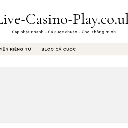
Live-Casino-Play.co.u
Cập nhật nhanh – Cá cược chuẩn – Chơi thông minh
YỀN RIÊNG TƯ
BLOG CÁ CƯỢC