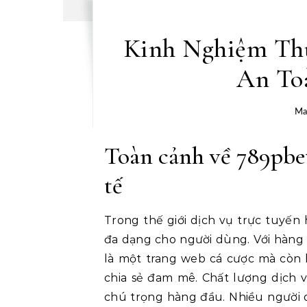
Kinh Nghiệm Thự
An To
Ma
Toàn cảnh về 789pbe
tế
Trong thế giới dịch vụ trực tuyến 
đa dạng cho người dùng. Với hàng 
là một trang web cá cược mà còn 
chia sẻ đam mê. Chất lượng dịch v
chú trọng hàng đầu. Nhiều người d