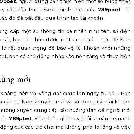
9pbet
, người dùng cần thực hiện một số bước thiết
truy cập vào trang web chính thức của
789pbet
. Tại
vào đó để bắt đầu quá trình tạo tài khoản.
ung cấp một số thông tin cá nhân như tên, số điện
àn tất, bạn sẽ nhận được một email xác thực để kích
 là rất quan trọng để bảo vệ tài khoản khỏi những
hoạt, bạn có thể đăng nhập vào nền tảng và thực hiện
dùng mới
 không nên vội vàng đặt cược lớn ngay từ đầu. Bạn
ia các sự kiện khuyến mãi và sử dụng các tài khoản
thường xuyên cung cấp các hướng dẫn để người mới
 của
789pbet
. Việc thử nghiệm với tài khoản demo sẽ
động của các trò chơi mà không phải lo lắng về việc