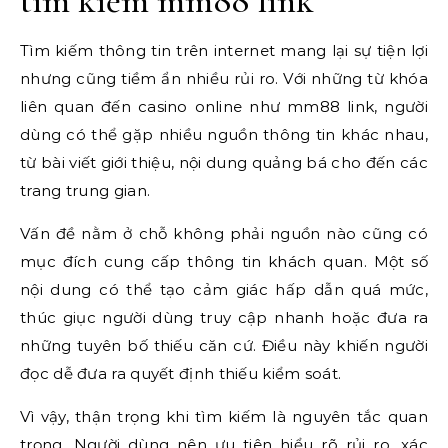
tìm kiếm mm88 link
Tìm kiếm thông tin trên internet mang lại sự tiện lợi
nhưng cũng tiềm ẩn nhiều rủi ro. Với những từ khóa
liên quan đến casino online như mm88 link, người
dùng có thể gặp nhiều nguồn thông tin khác nhau,
từ bài viết giới thiệu, nội dung quảng bá cho đến các
trang trung gian.
Vấn đề nằm ở chỗ không phải nguồn nào cũng có
mục đích cung cấp thông tin khách quan. Một số
nội dung có thể tạo cảm giác hấp dẫn quá mức,
thúc giục người dùng truy cập nhanh hoặc đưa ra
những tuyên bố thiếu căn cứ. Điều này khiến người
đọc dễ đưa ra quyết định thiếu kiểm soát.
Vì vậy, thận trọng khi tìm kiếm là nguyên tắc quan
trọng. Người dùng nên ưu tiên hiểu rõ rủi ro, xác