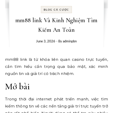
BLOG CÁ CƯỢC
mm88 link Và Kinh Nghiệm Tìm
Kiếm An Toàn
June 3, 2026
- By
adminpbn
mm88 link là từ khóa liên quan casino trực tuyến,
cần tìm hiểu cẩn trọng qua bảo mật, xác minh
nguồn tin và giải trí có trách nhiệm.
Mở bài
Trong thời đại internet phát triển mạnh, việc tìm
kiếm thông tin về các nền tảng giải trí trực tuyến trở