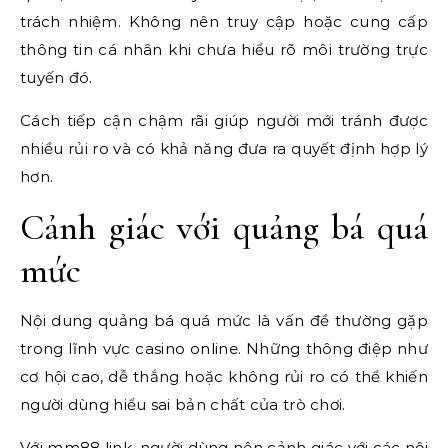
trách nhiệm. Không nên truy cập hoặc cung cấp
thông tin cá nhân khi chưa hiểu rõ môi trường trực
tuyến đó.
Cách tiếp cận chậm rãi giúp người mới tránh được
nhiều rủi ro và có khả năng đưa ra quyết định hợp lý
hơn.
Cảnh giác với quảng bá quá
mức
Nội dung quảng bá quá mức là vấn đề thường gặp
trong lĩnh vực casino online. Những thông điệp như
cơ hội cao, dễ thắng hoặc không rủi ro có thể khiến
người dùng hiểu sai bản chất của trò chơi.
Với mm88 link, người dùng nên cảnh giác với các nội