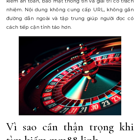
kiếm an toàn, bảo mật thông tin và giải trí có trách
nhiệm. Nội dung không cung cấp URL, không gắn
đường dẫn ngoài và tập trung giúp người đọc có
cách tiếp cận tỉnh táo hơn.
Vì sao cần thận trọng khi