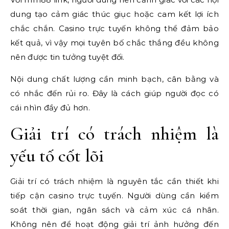
dung tạo cảm giác thúc giục hoặc cam kết lợi ích
chắc chắn. Casino trực tuyến không thể đảm bảo
kết quả, vì vậy mọi tuyên bố chắc thắng đều không
nên được tin tưởng tuyệt đối.
Nội dung chất lượng cần minh bạch, cân bằng và
có nhắc đến rủi ro. Đây là cách giúp người đọc có
cái nhìn đầy đủ hơn.
Giải trí có trách nhiệm là
yếu tố cốt lõi
Giải trí có trách nhiệm là nguyên tắc cần thiết khi
tiếp cận casino trực tuyến. Người dùng cần kiểm
soát thời gian, ngân sách và cảm xúc cá nhân.
Không nên để hoạt động giải trí ảnh hưởng đến