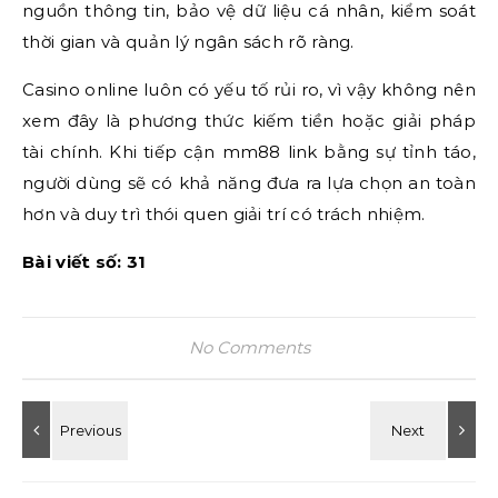
nguồn thông tin, bảo vệ dữ liệu cá nhân, kiểm soát
thời gian và quản lý ngân sách rõ ràng.
Casino online luôn có yếu tố rủi ro, vì vậy không nên
xem đây là phương thức kiếm tiền hoặc giải pháp
tài chính. Khi tiếp cận mm88 link bằng sự tỉnh táo,
người dùng sẽ có khả năng đưa ra lựa chọn an toàn
hơn và duy trì thói quen giải trí có trách nhiệm.
Bài viết số: 31
No Comments