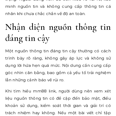
minh nguồn tin và không cung cấp thông tin cá
nhân khi chưa chắc chắn về độ an toàn.
Nhận diện nguồn thông tin
đáng tin cậy
Một nguồn thông tin đáng tin cậy thường có cách
trình bày rõ ràng, không gây áp lực và không sử
dụng lời hứa hẹn quá mức. Nội dung cần cung cấp
góc nhìn cân bằng, bao gồm cả yếu tố trải nghiệm
lẫn những cảnh báo về rủi ro.
Khi tìm hiểu mm88 link, người dùng nên xem xét
liệu nguồn thông tin có đề cập đến bảo mật, điều
khoản sử dụng, kiểm soát thời gian và giải trí có
trách nhiệm hay không. Nếu một bài viết chỉ tập