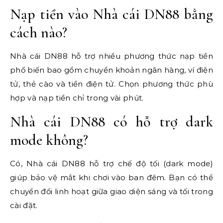
Nạp tiền vào Nhà cái DN88 bằng
cách nào?
Nhà cái DN88 hỗ trợ nhiều phương thức nạp tiền
phổ biến bao gồm chuyển khoản ngân hàng, ví điện
tử, thẻ cào và tiền điện tử. Chọn phương thức phù
hợp và nạp tiền chỉ trong vài phút.
Nhà cái DN88 có hỗ trợ dark
mode không?
Có, Nhà cái DN88 hỗ trợ chế độ tối (dark mode)
giúp bảo vệ mắt khi chơi vào ban đêm. Bạn có thể
chuyển đổi linh hoạt giữa giao diện sáng và tối trong
cài đặt.