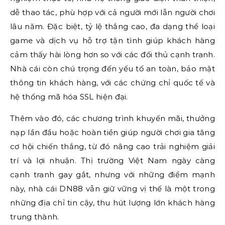
dễ thao tác, phù hợp với cả người mới lẫn người chơi
lâu năm. Đặc biệt, tỷ lệ thắng cao, đa dạng thể loại
game và dịch vụ hỗ trợ tận tình giúp khách hàng
cảm thấy hài lòng hơn so với các đối thủ cạnh tranh.
Nhà cái còn chú trọng đến yếu tố an toàn, bảo mật
thông tin khách hàng, với các chứng chỉ quốc tế và
hệ thống mã hóa SSL hiện đại.
Thêm vào đó, các chương trình khuyến mãi, thưởng
nạp lần đầu hoặc hoàn tiền giúp người chơi gia tăng
cơ hội chiến thắng, từ đó nâng cao trải nghiệm giải
trí và lợi nhuận. Thị trường Việt Nam ngày càng
cạnh tranh gay gắt, nhưng với những điểm mạnh
này, nhà cái DN88 vẫn giữ vững vị thế là một trong
những địa chỉ tin cậy, thu hút lượng lớn khách hàng
trung thành.