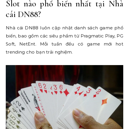
Slot nào phổ biến nhất tại Nhà
cái DN88?
Nhà cái DN88 luôn cập nhật danh sách game phổ
biến, bao gồm các siêu phẩm từ Pragmatic Play, PG
Soft, NetEnt. Mỗi tuần đều có game mới hot
trending cho bạn trải nghiệm.