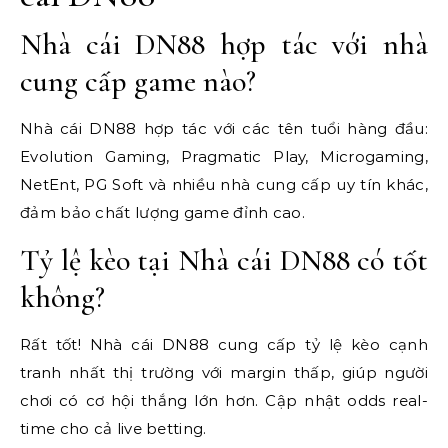
Nhà cái DN88 hợp tác với nhà
cung cấp game nào?
Nhà cái DN88 hợp tác với các tên tuổi hàng đầu:
Evolution Gaming, Pragmatic Play, Microgaming,
NetEnt, PG Soft và nhiều nhà cung cấp uy tín khác,
đảm bảo chất lượng game đỉnh cao.
Tỷ lệ kèo tại Nhà cái DN88 có tốt
không?
Rất tốt! Nhà cái DN88 cung cấp tỷ lệ kèo cạnh
tranh nhất thị trường với margin thấp, giúp người
chơi có cơ hội thắng lớn hơn. Cập nhật odds real-
time cho cả live betting.