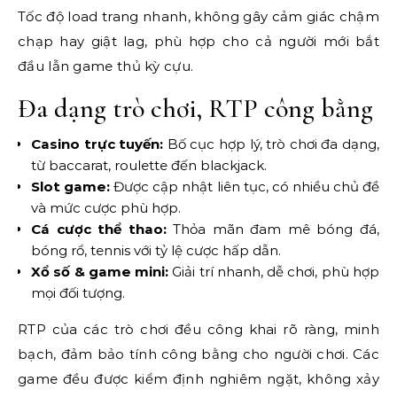
Tốc độ load trang nhanh, không gây cảm giác chậm
chạp hay giật lag, phù hợp cho cả người mới bắt
đầu lẫn game thủ kỳ cựu.
Đa dạng trò chơi, RTP công bằng
Casino trực tuyến:
Bố cục hợp lý, trò chơi đa dạng,
từ baccarat, roulette đến blackjack.
Slot game:
Được cập nhật liên tục, có nhiều chủ đề
và mức cược phù hợp.
Cá cược thể thao:
Thỏa mãn đam mê bóng đá,
bóng rổ, tennis với tỷ lệ cược hấp dẫn.
Xổ số & game mini:
Giải trí nhanh, dễ chơi, phù hợp
mọi đối tượng.
RTP của các trò chơi đều công khai rõ ràng, minh
bạch, đảm bảo tính công bằng cho người chơi. Các
game đều được kiểm định nghiêm ngặt, không xảy