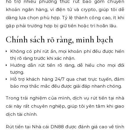
hỗ trợ nhiều phương thức rút bao gồm chuyển
khoản ngân hàng, ví điện tử và crypto, giúp tôi dễ
dàng lựa chọn phù hợp. Tỷ lệ thành công cao, ít khi
gặp phải trường hợp bị giữ tiền hoặc trì hoãn lâu.
Chính sách rõ ràng, minh bạch
Không có phí rút ẩn, mọi khoản phí đều được hiển
thị rõ ràng trước khi xác nhận.
Hướng dẫn rút tiền rõ ràng, dễ hiểu cho mọi đối
tượng.
Hỗ trợ khách hàng 24/7 qua chat trực tuyến, đảm
bảo mọi thắc mắc đều được giải đáp nhanh chóng.
Trong trải nghiệm của mình, dịch vụ rút tiền tại nhà
cái này rất chuyên nghiệp, giúp tôi yên tâm khi giao
dịch tài chính.
Rút tiền tại Nhà cái DN88 được đánh giá cao về tính