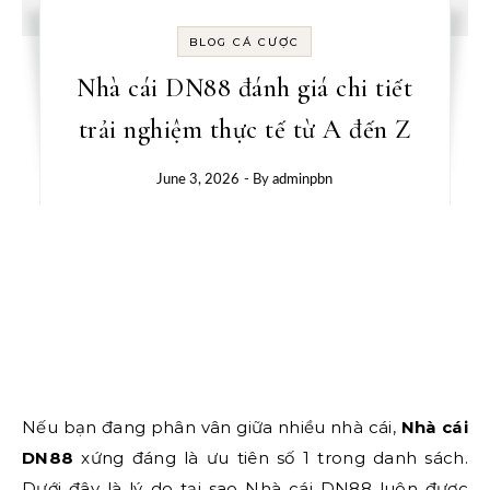
BLOG CÁ CƯỢC
Nhà cái DN88 đánh giá chi tiết
trải nghiệm thực tế từ A đến Z
June 3, 2026
- By
adminpbn
Nếu bạn đang phân vân giữa nhiều nhà cái,
Nhà cái
DN88
xứng đáng là ưu tiên số 1 trong danh sách.
Dưới đây là lý do tại sao Nhà cái DN88 luôn được