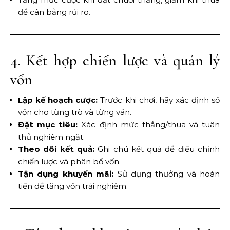
để cân bằng rủi ro.
4. Kết hợp chiến lược và quản lý
vốn
Lập kế hoạch cược:
Trước khi chơi, hãy xác định số
vốn cho từng trò và từng ván.
Đặt mục tiêu:
Xác định mức thắng/thua và tuân
thủ nghiêm ngặt.
Theo dõi kết quả:
Ghi chú kết quả để điều chỉnh
chiến lược và phân bổ vốn.
Tận dụng khuyến mãi:
Sử dụng thưởng và hoàn
tiền để tăng vốn trải nghiệm.