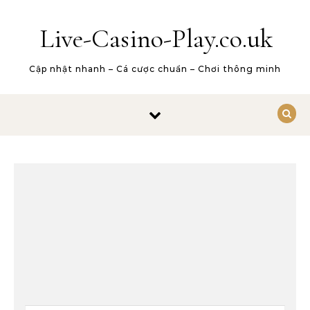
Skip to content
Live-Casino-Play.co.uk
Cập nhật nhanh – Cá cược chuẩn – Chơi thông minh