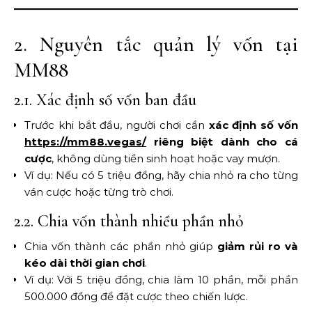
2. Nguyên tắc quản lý vốn tại
MM88
2.1. Xác định số vốn ban đầu
Trước khi bắt đầu, người chơi cần
xác định số vốn
https://mm88.vegas/
riêng biệt dành cho cá
cược
, không dùng tiền sinh hoạt hoặc vay mượn.
Ví dụ: Nếu có 5 triệu đồng, hãy chia nhỏ ra cho từng
ván cược hoặc từng trò chơi.
2.2. Chia vốn thành nhiều phần nhỏ
Chia vốn thành các phần nhỏ giúp
giảm rủi ro và
kéo dài thời gian chơi
.
Ví dụ: Với 5 triệu đồng, chia làm 10 phần, mỗi phần
500.000 đồng để đặt cược theo chiến lược.