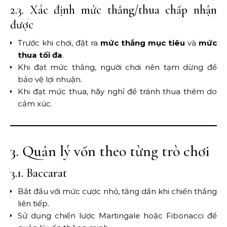
2.3. Xác định mức thắng/thua chấp nhận
được
Trước khi chơi, đặt ra
mức thắng mục tiêu
và
mức
thua tối đa
.
Khi đạt mức thắng, người chơi nên tạm dừng để
bảo vệ lợi nhuận.
Khi đạt mức thua, hãy nghỉ để tránh thua thêm do
cảm xúc.
3. Quản lý vốn theo từng trò chơi
3.1. Baccarat
Bắt đầu với mức cược nhỏ, tăng dần khi chiến thắng
liên tiếp.
Sử dụng chiến lược Martingale hoặc Fibonacci để