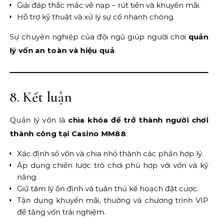
Giải đáp thắc mắc về nạp – rút tiền và khuyến mãi.
Hỗ trợ kỹ thuật và xử lý sự cố nhanh chóng.
Sự chuyên nghiệp của đội ngũ giúp người chơi
quản
lý vốn an toàn và hiệu quả
.
8. Kết luận
Quản lý vốn là
chìa khóa để trở thành người chơi
thành công tại Casino MM88
:
Xác định số vốn và chia nhỏ thành các phần hợp lý.
Áp dụng chiến lược trò chơi phù hợp với vốn và kỹ
năng.
Giữ tâm lý ổn định và tuân thủ kế hoạch đặt cược.
Tận dụng khuyến mãi, thưởng và chương trình VIP
để tăng vốn trải nghiệm.