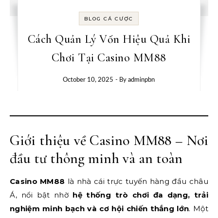
BLOG CÁ CƯỢC
Cách Quản Lý Vốn Hiệu Quả Khi
Chơi Tại Casino MM88
October 10, 2025
- By
adminpbn
Giới thiệu về Casino MM88 – Nơi
đầu tư thông minh và an toàn
Casino MM88
là nhà cái trực tuyến hàng đầu châu
Á, nổi bật nhờ
hệ thống trò chơi đa dạng, trải
nghiệm minh bạch và cơ hội chiến thắng lớn
. Một