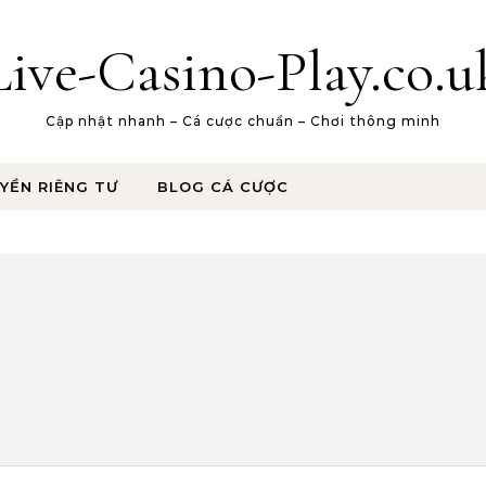
Live-Casino-Play.co.u
Cập nhật nhanh – Cá cược chuẩn – Chơi thông minh
YỀN RIÊNG TƯ
BLOG CÁ CƯỢC