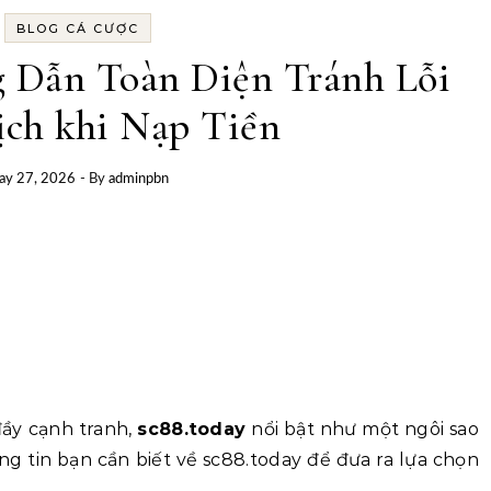
BLOG CÁ CƯỢC
g Dẫn Toàn Diện Tránh Lỗi
ịch khi Nạp Tiền
ay 27, 2026
- By
adminpbn
đầy cạnh tranh,
sc88.today
nổi bật như một ngôi sao
ng tin bạn cần biết về sc88.today để đưa ra lựa chọn