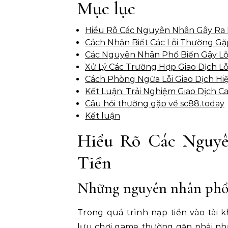
Mục lục
Hiểu Rõ Các Nguyên Nhân Gây Ra L
Cách Nhận Biết Các Lỗi Thường Gặ
Các Nguyên Nhân Phổ Biến Gây Lỗ
Xử Lý Các Trường Hợp Giao Dịch Lỗ
Cách Phòng Ngừa Lỗi Giao Dịch H
Kết Luận: Trải Nghiệm Giao Dịch C
Câu hỏi thường gặp về sc88.today
Kết luận
Hiểu Rõ Các Nguy
Tiền
Những nguyên nhân phổ b
Trong quá trình nạp tiền vào tài 
lưu chơi game thường gặp phải n