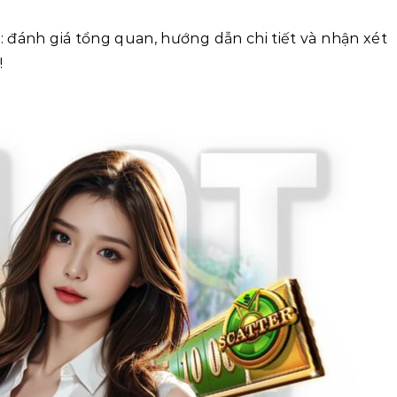
n: đánh giá tổng quan, hướng dẫn chi tiết và nhận xét
!