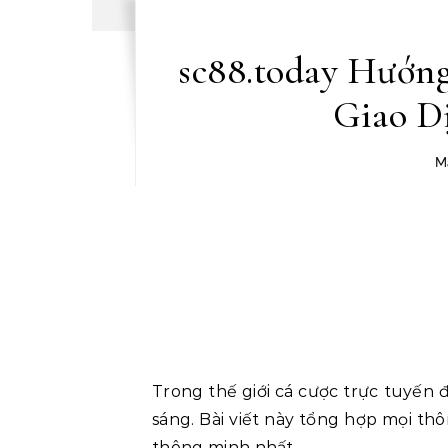
sc88.today Hướn
Giao D
M
Trong thế giới cá cược trực tuyến 
sáng. Bài viết này tổng hợp mọi thô
thông minh nhất.