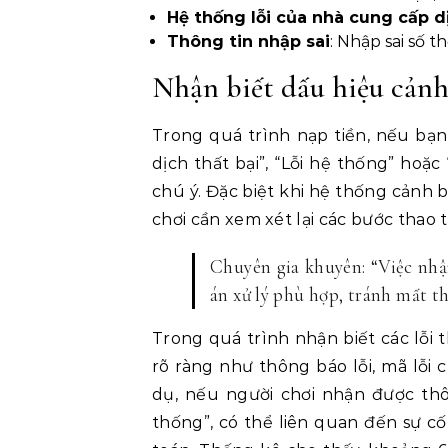
Hệ thống lỗi của nhà cung cấp d
Thông tin nhập sai
: Nhập sai số 
Nhận biết dấu hiệu cảnh
Trong quá trình nạp tiền, nếu bạn
dịch thất bại”, “Lỗi hệ thống” hoặ
chú ý. Đặc biệt khi hệ thống cảnh b
chơi cần xem xét lại các bước thao t
Chuyên gia khuyên: “Việc nhậ
án xử lý phù hợp, tránh mất th
Trong quá trình nhận biết các lỗi 
rõ ràng như thông báo lỗi, mã lỗi c
dụ, nếu người chơi nhận được thô
thống”, có thể liên quan đến sự c