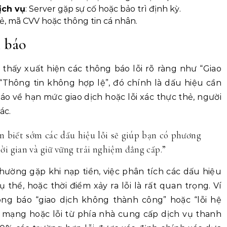
ịch vụ
: Server gặp sự cố hoặc bảo trì định kỳ.
thẻ, mã CVV hoặc thông tin cá nhân.
 báo
 thấy xuất hiện các thông báo lỗi rõ ràng như “Giao
c “Thông tin không hợp lệ”, đó chính là dấu hiệu cần
áo về hạn mức giao dịch hoặc lỗi xác thực thẻ, người
ác.
n biết sớm các dấu hiệu lỗi sẽ giúp bạn có phương
ời gian và giữ vững trải nghiệm đẳng cấp.”
thường gặp khi nạp tiền, việc phân tích các dấu hiệu
ụ thể, hoặc thời điểm xảy ra lỗi là rất quan trọng. Ví
ng báo “giao dịch không thành công” hoặc “lỗi hệ
ố mạng hoặc lỗi từ phía nhà cung cấp dịch vụ thanh