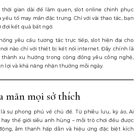
hời gian dài để làm quen, slot online chinh phục
à yếu tố may mắn đặc trưng. Chỉ với vài thao tác, bạn
 đợi kết quả bất ngờ.
hống yêu cầu tương tác trực tiếp, slot hiện đại cho
nơi nào chỉ với thiết bị kết nối internet. Đây chính là
trở thành xu hướng trong cộng đồng yêu công nghệ,
iện lợi và khả năng nhận thưởng mỗi ngày.
ỏa mãn mọi sở thích
 là sự phong phú về chủ đề. Từ phiêu lưu, kỳ ảo, Ai
 hay thế giới siêu anh hùng – mỗi trò chơi đều được
 động, âm thanh hấp dẫn và hiệu ứng đặc biệt kích