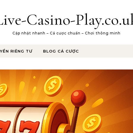
Live-Casino-Play.co.u
Cập nhật nhanh – Cá cược chuẩn – Chơi thông minh
YỀN RIÊNG TƯ
BLOG CÁ CƯỢC