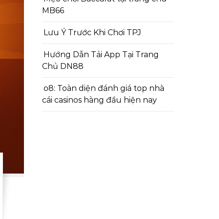
MB66
Lưu Ý Trước Khi Chơi TPJ
Hướng Dẫn Tải App Tại Trang
Chủ DN88
o8: Toàn diện đánh giá top nhà
cái casinos hàng đầu hiện nay