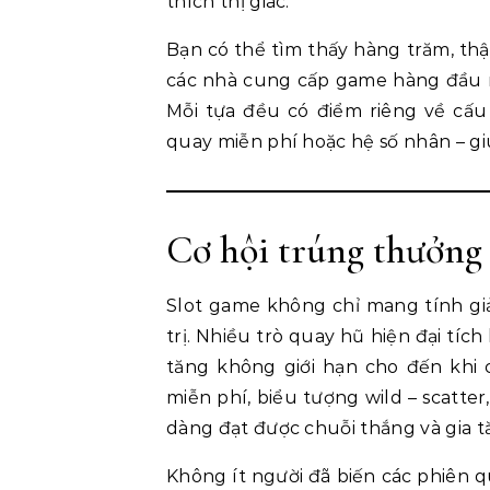
thích thị giác.
Bạn có thể tìm thấy hàng trăm, th
các nhà cung cấp game hàng đầu n
Mỗi tựa đều có điểm riêng về cấu
quay miễn phí hoặc hệ số nhân – g
Cơ hội trúng thưởng
Slot game không chỉ mang tính gi
trị. Nhiều trò quay hũ hiện đại tí
tăng không giới hạn cho đến khi 
miễn phí, biểu tượng wild – scatter
dàng đạt được chuỗi thắng và gia 
Không ít người đã biến các phiên