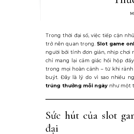
M
Trong thời đại số, việc tiếp cận những hình thức giải trí tiện lợi và linh hoạt ngày càng
trở nên quan trọng.
Slot game on
người bởi tính đơn giản, nhịp ch
chỉ mang lại cảm giác hồi hộp đầ
trong mọi hoàn cảnh – từ khi rảnh 
buýt. Đây là lý do vì sao nhiều 
trúng thưởng mỗi ngày
như một t
Sức hút của slot ga
đại