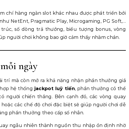
ậm chí hàng ngàn slot khác nhau được phát triển bởi
hư NetEnt, Pragmatic Play, Microgaming, PG Soft,…
 trúc, số dòng trả thưởng, biểu tượng bonus, vòng
iúp người chơi không bao giờ cảm thấy nhàm chán.
 mỗi ngày
ải trí mà còn mở ra khả năng nhận phần thưởng giá
ch hợp hệ thống
jackpot luỹ tiến
, phần thưởng có thể
có người chiến thắng. Bên cạnh đó, các vòng quay
, hoặc các chế độ chơi đặc biệt sẽ giúp người chơi dễ
tăng phần thưởng theo cấp số nhân.
 quay ngẫu nhiên thành nguồn thu nhập ổn định nhờ