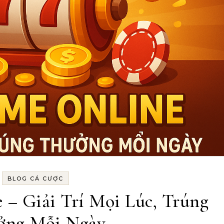
BLOG CÁ CƯỢC
 – Giải Trí Mọi Lúc, Trúng
ởng Mỗi Ngày