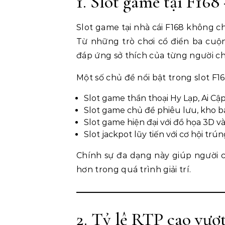
1. Slot game tại F168
Slot game tại nhà cái F168 không 
Từ những trò chơi cổ điển ba cuộn
đáp ứng sở thích của từng người ch
Một số chủ đề nổi bật trong slot F16
Slot game thần thoại Hy Lạp, Ai Cập
Slot game chủ đề phiêu lưu, kho b
Slot game hiện đại với đồ họa 3D 
Slot jackpot lũy tiến với cơ hội tr
Chính sự đa dạng này giúp người
hơn trong quá trình giải trí.
2. Tỷ lệ RTP cao vượt