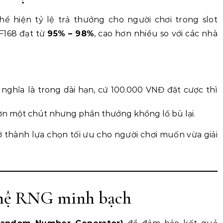
thể hiện tỷ lệ trả thưởng cho người chơi trong slot
F168 đạt từ
95% – 98%
, cao hơn nhiều so với các nhà
 nghĩa là trong dài hạn, cứ 100.000 VNĐ đặt cược thì
 hơn một chút nhưng phần thưởng khổng lồ bù lại.
ở thành lựa chọn tối ưu cho người chơi muốn vừa giải
ghệ RNG minh bạch