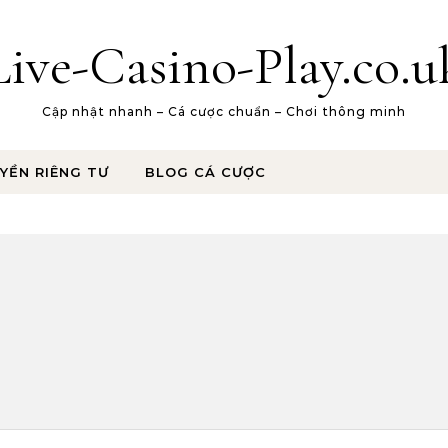
Live-Casino-Play.co.u
Cập nhật nhanh – Cá cược chuẩn – Chơi thông minh
YỀN RIÊNG TƯ
BLOG CÁ CƯỢC