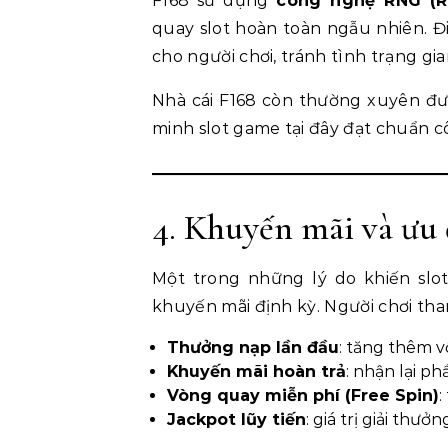
F168 sử dụng
công nghệ RNG (
quay slot hoàn toàn ngẫu nhiên. Đ
cho người chơi, tránh tình trạng gi
Nhà cái F168 còn thường xuyên đượ
minh slot game tại đây đạt chuẩn c
4. Khuyến mãi và ưu 
Một trong những lý do khiến slot
khuyến mãi định kỳ. Người chơi tham
Thưởng nạp lần đầu
: tăng thêm v
Khuyến mãi hoàn trả
: nhận lại p
Vòng quay miễn phí (Free Spin)
:
Jackpot lũy tiến
: giá trị giải thư