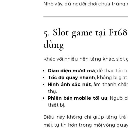
Nhờ vậy, dù người chơi chưa trúng g
5. Slot game tại F16
dùng
Khác với nhiều nền tảng khác, slot 
Giao diện mượt mà
, dễ thao tác 
Tốc độ quay nhanh
, không bị giật 
Hình ảnh sắc nét
, âm thanh chân
thụ.
Phiên bản mobile tối ưu
: Người c
thiết bị.
Điều này không chỉ giúp tăng trải
mái, tự tin hơn trong mỗi vòng quay