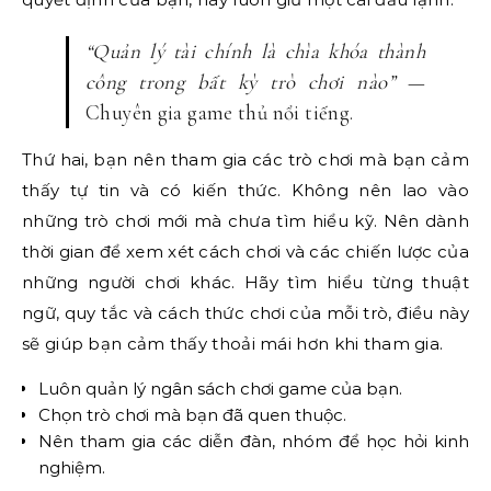
“Quản lý tài chính là chìa khóa thành
công trong bất kỳ trò chơi nào”
—
Chuyên gia game thủ nổi tiếng.
Thứ hai, bạn nên tham gia các trò chơi mà bạn cảm
thấy tự tin và có kiến thức. Không nên lao vào
những trò chơi mới mà chưa tìm hiểu kỹ. Nên dành
thời gian để xem xét cách chơi và các chiến lược của
những người chơi khác. Hãy tìm hiểu từng thuật
ngữ, quy tắc và cách thức chơi của mỗi trò, điều này
sẽ giúp bạn cảm thấy thoải mái hơn khi tham gia.
Luôn quản lý ngân sách chơi game của bạn.
Chọn trò chơi mà bạn đã quen thuộc.
Nên tham gia các diễn đàn, nhóm để học hỏi kinh
nghiệm.