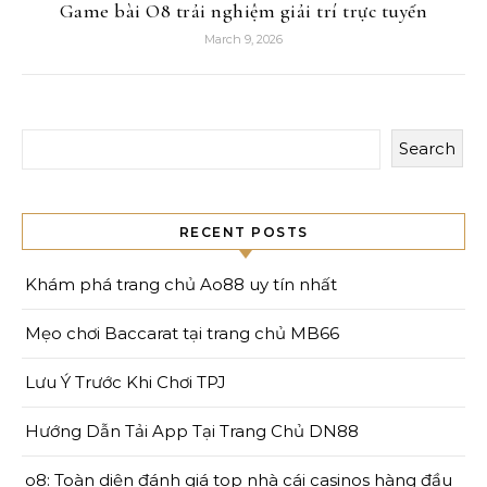
Game bài O8 trải nghiệm giải trí trực tuyến
March 9, 2026
Search
RECENT POSTS
Khám phá trang chủ Ao88 uy tín nhất
Mẹo chơi Baccarat tại trang chủ MB66
Lưu Ý Trước Khi Chơi TPJ
Hướng Dẫn Tải App Tại Trang Chủ DN88
o8: Toàn diện đánh giá top nhà cái casinos hàng đầu