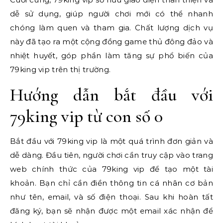
dễ sử dụng, giúp người chơi mới có thể nhanh
chóng làm quen và tham gia. Chất lượng dịch vụ
này đã tạo ra một cộng đồng game thủ đông đảo và
nhiệt huyết, góp phần làm tăng sự phổ biến của
79king vip trên thị trường.
Hướng dẫn bắt đầu với
79king vip từ con số 0
Bắt đầu với 79king vip là một quá trình đơn giản và
dễ dàng. Đầu tiên, người chơi cần truy cập vào trang
web chính thức của 79king vip để tạo một tài
khoản. Bạn chỉ cần điền thông tin cá nhân cơ bản
như tên, email, và số điện thoại. Sau khi hoàn tất
đăng ký, bạn sẽ nhận được một email xác nhận để