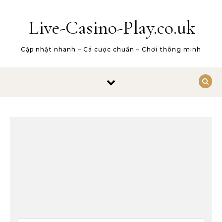
Skip to content
Live-Casino-Play.co.uk
Cập nhật nhanh – Cá cược chuẩn – Chơi thông minh