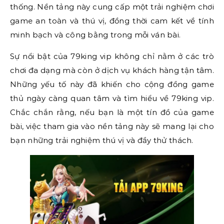
thống. Nền tảng này cung cấp một trải nghiệm chơi
game an toàn và thú vị, đồng thời cam kết về tính
minh bạch và công bằng trong mỗi ván bài.
Sự nổi bật của 79king vip không chỉ nằm ở các trò
chơi đa dạng mà còn ở dịch vụ khách hàng tận tâm.
Những yếu tố này đã khiến cho cộng đồng game
thủ ngày càng quan tâm và tìm hiểu về 79king vip.
Chắc chắn rằng, nếu bạn là một tín đồ của game
bài, việc tham gia vào nền tảng này sẽ mang lại cho
bạn những trải nghiệm thú vị và đầy thử thách.