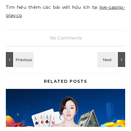
Tìm hiểu thêm các bài viết hữu ích tại
live-casino-
play.co
.
No Comments
RELATED POSTS