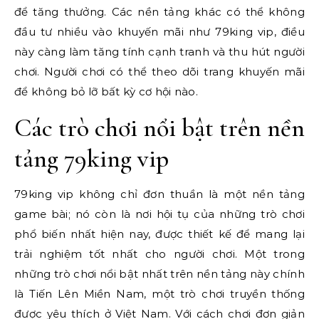
để tăng thưởng. Các nền tảng khác có thể không
đầu tư nhiều vào khuyến mãi như 79king vip, điều
này càng làm tăng tính cạnh tranh và thu hút người
chơi. Người chơi có thể theo dõi trang khuyến mãi
để không bỏ lỡ bất kỳ cơ hội nào.
Các trò chơi nổi bật trên nền
tảng 79king vip
79king vip không chỉ đơn thuần là một nền tảng
game bài; nó còn là nơi hội tụ của những trò chơi
phổ biến nhất hiện nay, được thiết kế để mang lại
trải nghiệm tốt nhất cho người chơi. Một trong
những trò chơi nổi bật nhất trên nền tảng này chính
là Tiến Lên Miền Nam, một trò chơi truyền thống
được yêu thích ở Việt Nam. Với cách chơi đơn giản