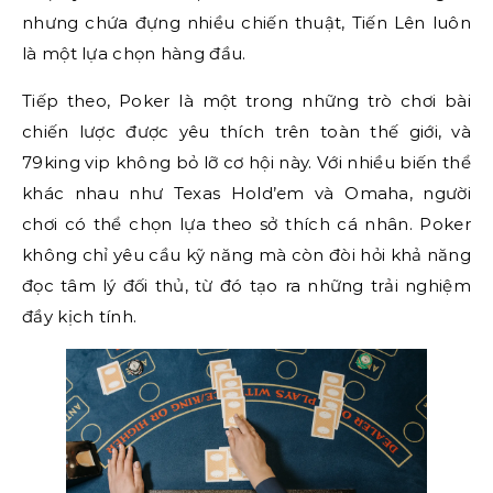
nhưng chứa đựng nhiều chiến thuật, Tiến Lên luôn
là một lựa chọn hàng đầu.
Tiếp theo, Poker là một trong những trò chơi bài
chiến lược được yêu thích trên toàn thế giới, và
79king vip không bỏ lỡ cơ hội này. Với nhiều biến thể
khác nhau như Texas Hold’em và Omaha, người
chơi có thể chọn lựa theo sở thích cá nhân. Poker
không chỉ yêu cầu kỹ năng mà còn đòi hỏi khả năng
đọc tâm lý đối thủ, từ đó tạo ra những trải nghiệm
đầy kịch tính.