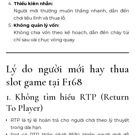
Thiếu kiên nhẫn:
Người mới thường muốn thắng nhanh, dẫn đến
chơi liều lĩnh và thua lỗ.
Không quản lý vốn:
Không chia vốn theo kế hoạch, dẫn đến cháy túi
chỉ sau vài chục vòng quay.
Lý do người mới hay thua
slot game tại F168
1. Không tìm hiểu RTP (Return
To Player)
RTP là tỷ lệ hoàn trả cho người chơi theo lý thuyết
trong dài hạn.
Slot có RTP thấp (dưới 95%) khiến người mới dễ