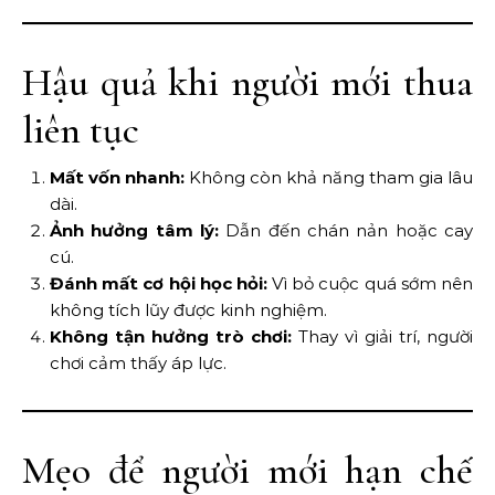
Hậu quả khi người mới thua
liên tục
Mất vốn nhanh:
Không còn khả năng tham gia lâu
dài.
Ảnh hưởng tâm lý:
Dẫn đến chán nản hoặc cay
cú.
Đánh mất cơ hội học hỏi:
Vì bỏ cuộc quá sớm nên
không tích lũy được kinh nghiệm.
Không tận hưởng trò chơi:
Thay vì giải trí, người
chơi cảm thấy áp lực.
Mẹo để người mới hạn chế