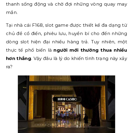
thanh sống động và chờ đợi những vòng quay may
mắn.
Tại nhà cái F168, slot game được thiết kế đa dạng từ
chủ đề cổ điển, phiêu lưu, huyền bí cho đến những
dòng slot hiện đại nhiều hàng trả. Tuy nhiên, một
thực tế phổ biến là
người mới thường thua nhiều
hơn thắng
. Vậy đâu là lý do khiến tình trạng này xảy
ra?