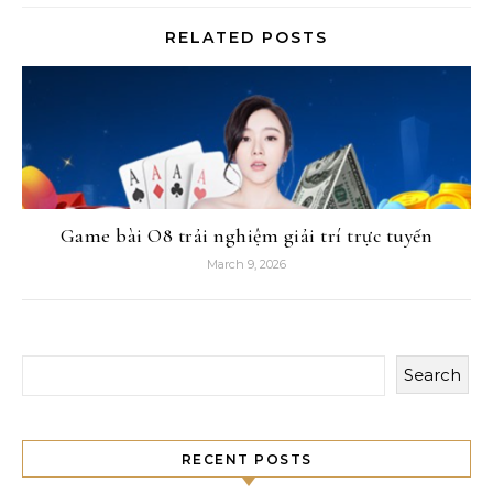
RELATED POSTS
Game bài O8 trải nghiệm giải trí trực tuyến
March 9, 2026
Search
RECENT POSTS