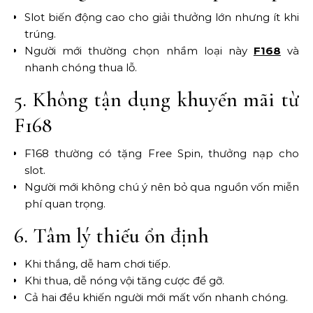
Slot biến động cao cho giải thưởng lớn nhưng ít khi
trúng.
Người mới thường chọn nhầm loại này
F168
và
nhanh chóng thua lỗ.
5. Không tận dụng khuyến mãi từ
F168
F168 thường có tặng Free Spin, thưởng nạp cho
slot.
Người mới không chú ý nên bỏ qua nguồn vốn miễn
phí quan trọng.
6. Tâm lý thiếu ổn định
Khi thắng, dễ ham chơi tiếp.
Khi thua, dễ nóng vội tăng cược để gỡ.
Cả hai đều khiến người mới mất vốn nhanh chóng.