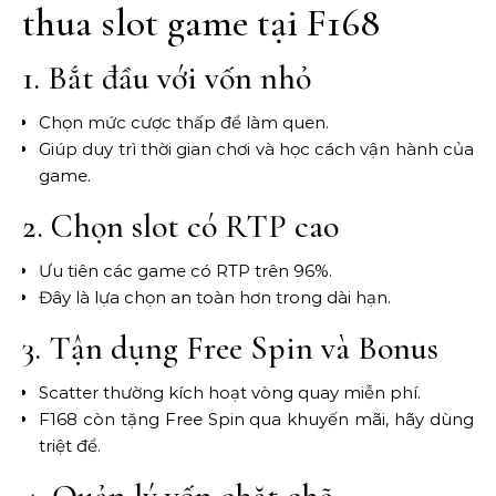
thua slot game tại F168
1. Bắt đầu với vốn nhỏ
Chọn mức cược thấp để làm quen.
Giúp duy trì thời gian chơi và học cách vận hành của
game.
2. Chọn slot có RTP cao
Ưu tiên các game có RTP trên 96%.
Đây là lựa chọn an toàn hơn trong dài hạn.
3. Tận dụng Free Spin và Bonus
Scatter thường kích hoạt vòng quay miễn phí.
F168 còn tặng Free Spin qua khuyến mãi, hãy dùng
triệt để.