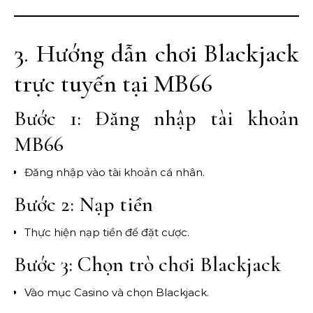
3. Hướng dẫn chơi Blackjack
trực tuyến tại MB66
Bước 1: Đăng nhập tài khoản
MB66
Đăng nhập vào tài khoản cá nhân.
Bước 2: Nạp tiền
Thực hiện nạp tiền để đặt cược.
Bước 3: Chọn trò chơi Blackjack
Vào mục Casino và chọn Blackjack.