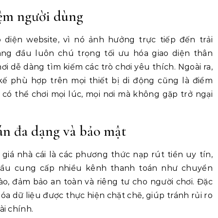
iệm người dùng
diện website, vì nó ảnh hưởng trực tiếp đến trải
àng đầu luôn chú trọng tối ưu hóa giao diện thân
ơi dễ dàng tìm kiếm các trò chơi yêu thích. Ngoài ra,
kế phù hợp trên mọi thiết bị di động cũng là điểm
 có thể chơi mọi lúc, mọi nơi mà không gặp trở ngại
án đa dạng và bảo mật
giá nhà cái là các phương thức nạp rút tiền uy tín,
đầu cung cấp nhiều kênh thanh toán như chuyển
ào, đảm bảo an toàn và riêng tư cho người chơi. Đặc
hóa dữ liệu được thực hiện chặt chẽ, giúp tránh rủi ro
ài chính.