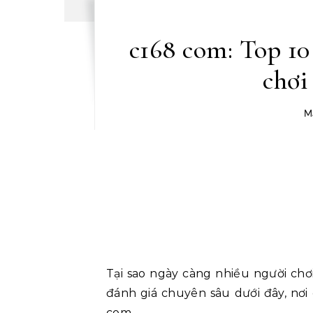
c168 com: Top 10
chơi
M
Tại sao ngày càng nhiều người ch
đánh giá chuyên sâu dưới đây, nơi
com.