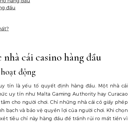
sino hàng đầu
àng đầu
hất?
c nhà cái casino hàng đầu
p hoạt động
 uy tín là yếu tố quyết định hàng đầu. Một nhà cái
hức uy tín như Malta Gaming Authority hay Curacao
tâm cho người chơi. Chỉ những nhà cái có giấy phép
h bạch và bảo vệ quyền lợi của người chơi. Khi chọn
ét tiêu chí này hàng đầu để tránh rủi ro mất tiền vì