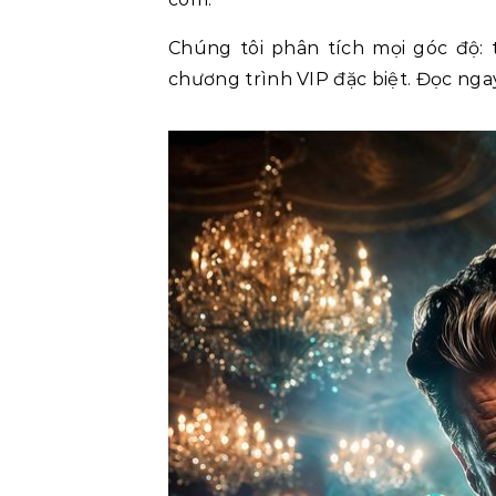
Chúng tôi phân tích mọi góc độ:
chương trình VIP đặc biệt. Đọc nga