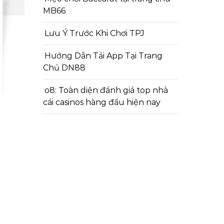
MB66
Lưu Ý Trước Khi Chơi TPJ
Hướng Dẫn Tải App Tại Trang
Chủ DN88
o8: Toàn diện đánh giá top nhà
cái casinos hàng đầu hiện nay