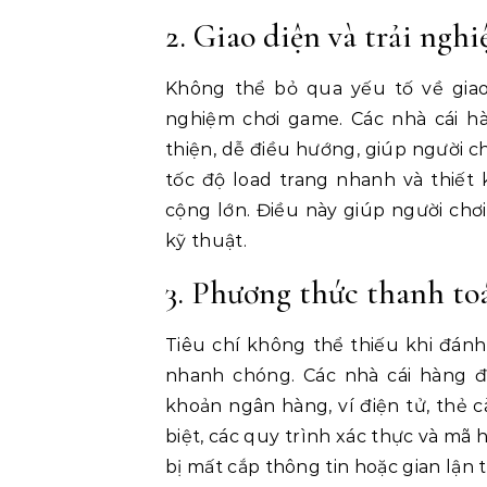
2. Giao diện và trải ngh
Không thể bỏ qua yếu tố về giao 
nghiệm chơi game. Các nhà cái h
thiện, dễ điều hướng, giúp người ch
tốc độ load trang nhanh và thiết 
cộng lớn. Điều này giúp người chơi
kỹ thuật.
3. Phương thức thanh to
Tiêu chí không thể thiếu khi đánh 
nhanh chóng. Các nhà cái hàng 
khoản ngân hàng, ví điện tử, thẻ c
biệt, các quy trình xác thực và mã 
bị mất cắp thông tin hoặc gian lận t