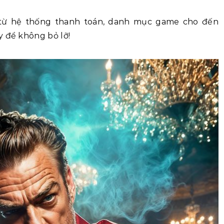
 từ hệ thống thanh toán, danh mục game cho đến
y để không bỏ lỡ!