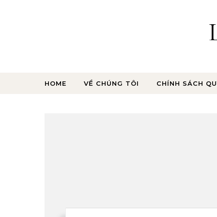
Skip to content
HOME
VỀ CHÚNG TÔI
CHÍNH SÁCH QU