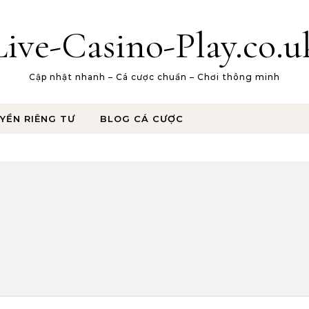
Live-Casino-Play.co.u
Cập nhật nhanh – Cá cược chuẩn – Chơi thông minh
YỀN RIÊNG TƯ
BLOG CÁ CƯỢC