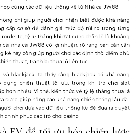
t hợp cùng các dữ liệu thống kê từ Nhà cái JW88.
hông chỉ giúp người chơi nhận biết được khả năng
g cấp cơ sở để đánh giá mức độ rủi ro trong từng
ò roulette, tỷ lệ thắng khi đặt cược chẵn lẻ là khoảng
à cái nhà cái JW88 có lợi nhuận, rõ ràng bạn cần cân
ng kê này còn giúp người chơi xác định thời điểm phù
iến thuật, tránh bị thua lỗ liên tục.
t và blackjack, ta thấy rằng blackjack có khả năng
dụng chiến thuật tối ưu, trong khi trò chơi slot
 hơn nhiều. Vì thế, kiến thức về tỷ lệ thắng thua là
cá cược, giúp nâng cao khả năng chiến thắng lâu dài.
ười chơi dựa vào dữ liệu thống kê để đưa ra quyết
 chinh phục các trò chơi casino.
và EV để tối ưu hóa chiến lược