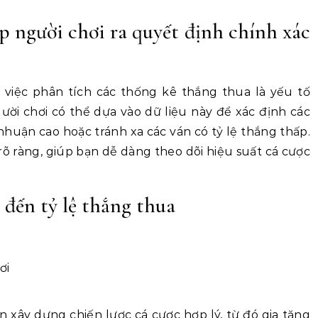
p người chơi ra quyết định chính xác
, việc phân tích các thống kê thắng thua là yếu tố
ười chơi có thể dựa vào dữ liệu này để xác định các
nhuận cao hoặc tránh xa các ván có tỷ lệ thắng thấp.
rõ ràng, giúp bạn dễ dàng theo dõi hiệu suất cá cược
đến tỷ lệ thắng thua
ơi
n xây dựng chiến lược cá cược hợp lý, từ đó gia tăng