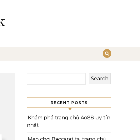
k
Search
RECENT POSTS
Khám phá trang chủ Ao88 uy tín
nhất
Mẹo chơi Baccarat tại trang chủ