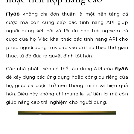
Fly88
không chỉ đơn thuần là một nền tảng cá
cược mà còn cung cấp các tính năng API giúp
người dùng kết nối và tối ưu hóa trải nghiệm cá
cược của họ. Việc khai thác các tính năng API cho
phép người dùng truy cập vào dữ liệu theo thời gian
thực, từ đó đưa ra quyết định tốt hơn.
Các nhà phát triển có thể tận dụng API của
fly88
để xây dựng các ứng dụng hoặc công cụ riêng của
họ, giúp cá cược trở nên thông minh và hiệu quả
hơn. Điều này không chỉ mang lại sự tiện lợi mà còn
giúp nâng cao trải nghiệm cho người dùng.