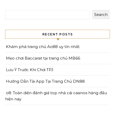
Search
RECENT POSTS
Khám phá trang chủ Ao88 uy tín nhất
Mẹo chơi Baccarat tại trang chủ MB66
Lưu Ý Trước Khi Chơi TPJ
Hướng Dẫn Tải App Tại Trang Chủ DN88
o8: Toàn diện đánh giá top nhà cái casinos hàng đầu
hiện nay