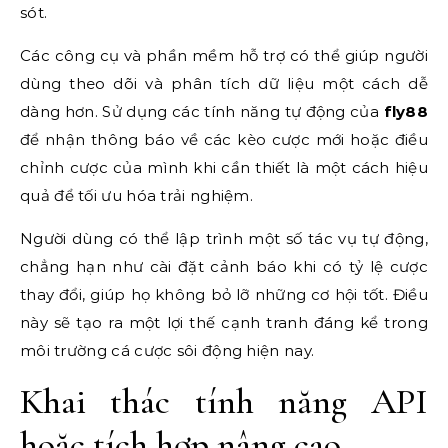
sót.
Các công cụ và phần mềm hỗ trợ có thể giúp người
dùng theo dõi và phân tích dữ liệu một cách dễ
dàng hơn. Sử dụng các tính năng tự động của
fly88
để nhận thông báo về các kèo cược mới hoặc điều
chỉnh cược của mình khi cần thiết là một cách hiệu
quả để tối ưu hóa trải nghiệm.
Người dùng có thể lập trình một số tác vụ tự động,
chẳng hạn như cài đặt cảnh báo khi có tỷ lệ cược
thay đổi, giúp họ không bỏ lỡ những cơ hội tốt. Điều
này sẽ tạo ra một lợi thế cạnh tranh đáng kể trong
môi trường cá cược sôi động hiện nay.
Khai thác tính năng API
hoặc tích hợp nâng cao