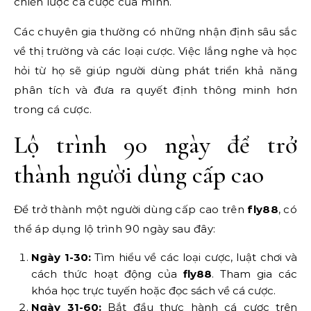
chiến lược cá cược của mình.
Các chuyên gia thường có những nhận định sâu sắc
về thị trường và các loại cược. Việc lắng nghe và học
hỏi từ họ sẽ giúp người dùng phát triển khả năng
phân tích và đưa ra quyết định thông minh hơn
trong cá cược.
Lộ trình 90 ngày để trở
thành người dùng cấp cao
Để trở thành một người dùng cấp cao trên
fly88
, có
thể áp dụng lộ trình 90 ngày sau đây:
Ngày 1-30:
Tìm hiểu về các loại cược, luật chơi và
cách thức hoạt động của
fly88
. Tham gia các
khóa học trực tuyến hoặc đọc sách về cá cược.
Ngày 31-60:
Bắt đầu thực hành cá cược trên