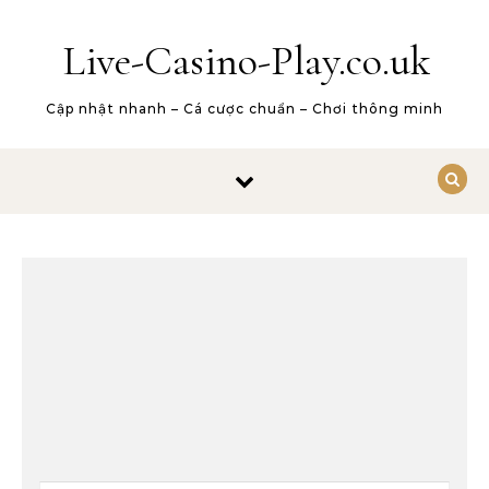
Skip to content
Live-Casino-Play.co.uk
Cập nhật nhanh – Cá cược chuẩn – Chơi thông minh