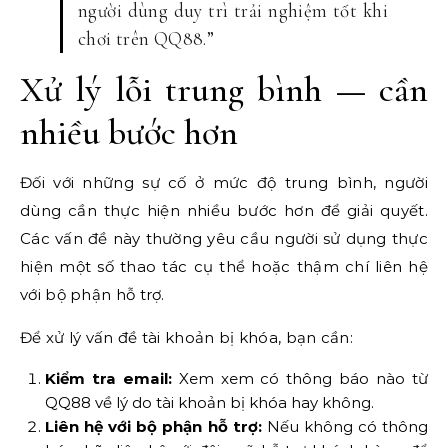
người dùng duy trì trải nghiệm tốt khi
chơi trên QQ88.”
Xử lý lỗi trung bình — cần
nhiều bước hơn
Đối với những sự cố ở mức độ trung bình, người
dùng cần thực hiện nhiều bước hơn để giải quyết.
Các vấn đề này thường yêu cầu người sử dụng thực
hiện một số thao tác cụ thể hoặc thậm chí liên hệ
với bộ phận hỗ trợ.
Để xử lý vấn đề tài khoản bị khóa, bạn cần:
Kiểm tra email:
Xem xem có thông báo nào từ
QQ88 về lý do tài khoản bị khóa hay không.
Liên hệ với bộ phận hỗ trợ:
Nếu không có thông