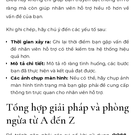
ràng mà còn giúp nhân viên hỗ trợ hiểu rõ hơn về
vấn đề của bạn.
Khi ghi chép, hãy chú ý đến các yếu tố sau:
Thời gian xảy ra:
Ghi lại thời điểm bạn gặp vấn đề
để nhân viên hỗ trợ có thể kiểm tra hệ thống hiệu
quả hơn.
Mô tả chi tiết:
Mô tả rõ ràng tình huống, các bước
bạn đã thực hiện và kết quả đạt được.
Các ảnh chụp màn hình:
Nếu có thể, hãy chụp ảnh
màn hình tình trạng mà bạn gặp phải để cung cấp
thông tin trực quan cho nhân viên hỗ trợ.
Tổng hợp giải pháp và phòng
ngừa từ A đến Z