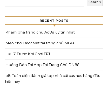
Search
RECENT POSTS
Khám phá trang chủ Ao88 uy tín nhất
Mẹo chơi Baccarat tại trang chủ MB66
Lưu Ý Trước Khi Chơi TPJ
Hướng Dẫn Tải App Tại Trang Chủ DN88
o8: Toàn diện đánh giá top nhà cái casinos hàng đầu
hiện nay