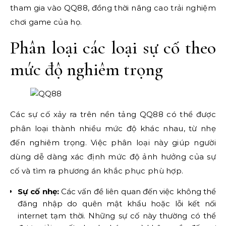
tham gia vào QQ88, đồng thời nâng cao trải nghiệm
chơi game của họ.
Phân loại các loại sự cố theo
mức độ nghiêm trọng
Các sự cố xảy ra trên nền tảng QQ88 có thể được
phân loại thành nhiều mức độ khác nhau, từ nhẹ
đến nghiêm trọng. Việc phân loại này giúp người
dùng dễ dàng xác định mức độ ảnh hưởng của sự
cố và tìm ra phương án khắc phục phù hợp.
Sự cố nhẹ:
Các vấn đề liên quan đến việc không thể
đăng nhập do quên mật khẩu hoặc lỗi kết nối
internet tạm thời. Những sự cố này thường có thể